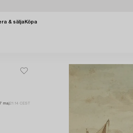
ra & sälja
Köpa
d
7 maj
21:14 CEST