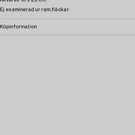
Akvarell 18 x 28 cm.
Ej examinerad ur ram,fläckar.
Köpinformation