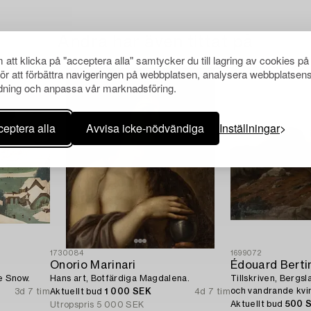
Andra har även tittat på
att klicka på "acceptera alla" samtycker du till lagring av cookies på
för att förbättra navigeringen på webbplatsen, analysera webbplatsen
ning och anpassa vår marknadsföring.
eptera alla
Avvisa icke-nödvändiga
Inställningar
1730084
1699072
Onorio Marinari
Édouard Berti
e Snow.
Hans art, Botfärdiga Magdalena.
Tillskriven, Berg
och vandrande kvi
3d 7 tim
Aktuellt bud
1 000 SEK
4d 7 tim
Aktuellt bud
500 
Utropspris
5 000 SEK