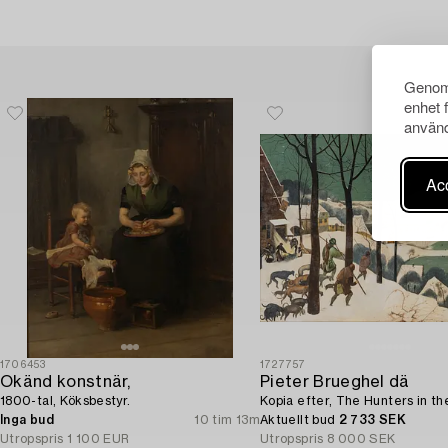
Genom 
enhet 
använd
Acc
1706453
1727757
Okänd konstnär,
Pieter Brueghel dä
1800-tal, Köksbestyr.
Kopia efter, The Hunters in th
Inga bud
10 tim 13m
Aktuellt bud
2 733 SEK
Utropspris
1 100 EUR
Utropspris
8 000 SEK