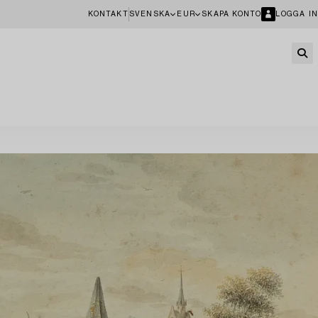
KONTAKT
SVENSKA
EUR
SKAPA KONTO
LOGGA IN