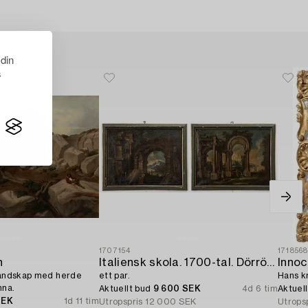
 din
s
1707154
171856
n
Italiensk skola. 1700-tal. Dörröverstycken,
Innoc
slandskap med herde
ett par.
Hans kr
nna.
Aktuellt bud
9 600 SEK
4d 6 tim
Aktuel
SEK
1d 11 tim
Utropspris
12 000 SEK
Utrops