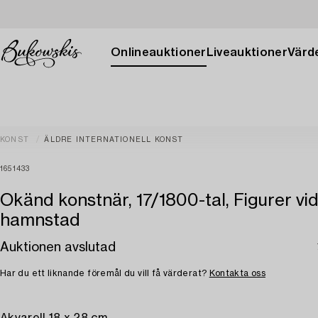
Onlineauktioner
Liveauktioner
Värde
KONST
ÄLDRE INTERNATIONELL KONST
1651433
Okänd konstnär, 17/1800-tal, Figurer vi
hamnstad
Auktionen avslutad
Har du ett liknande föremål du vill få värderat?
Kontakta oss