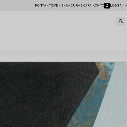
KONTAKT
SVENSKA
EUR
SKAPA KONTO
LOGGA IN