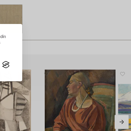
 din
s