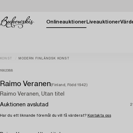
Onlineauktioner
Liveauktioner
Värde
KONST
MODERN FINLÄNDSK KONST
1662388
Raimo Veranen
(Finland, Född 1942)
Raimo Veranen, Utan titel
Auktionen avslutad
2
Har du ett liknande föremål du vill få värderat?
Kontakta oss