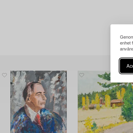
Genom 
enhet 
använd
Acc