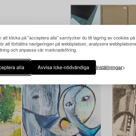
att klicka på "acceptera alla" samtycker du till lagring av cookies på
för att förbättra navigeringen på webbplatsen, analysera webbplatsen
ning och anpassa vår marknadsföring.
Andra har även tittat på
eptera alla
Avvisa icke-nödvändiga
Inställningar