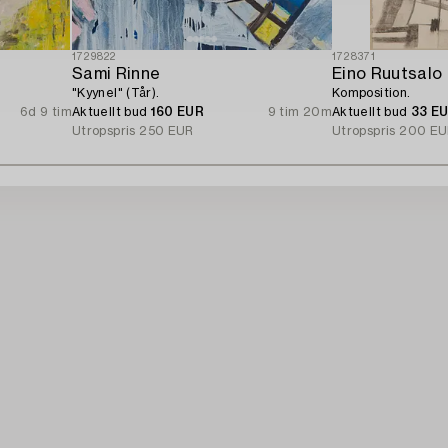
1729822
1728371
Sami Rinne
Eino Ruutsalo
"Kyynel" (Tår).
Komposition.
6d 9 tim
Aktuellt bud
160 EUR
9 tim 20m
Aktuellt bud
33 E
Utropspris
250 EUR
Utropspris
200 EU