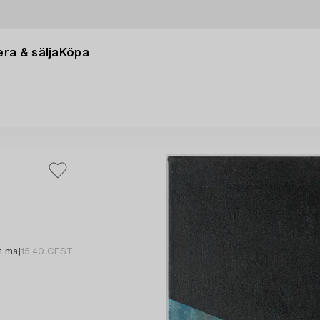
ra & sälja
Köpa
1 maj
15:40 CEST