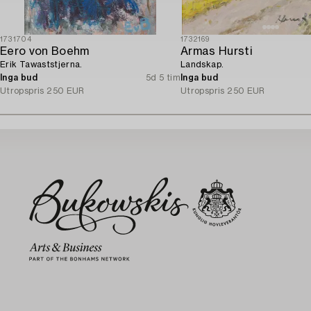
1731704
1732169
Eero von Boehm
Armas Hursti
Erik Tawaststjerna.
Landskap.
Inga bud
5d 5 tim
Inga bud
Utropspris
250 EUR
Utropspris
250 EUR