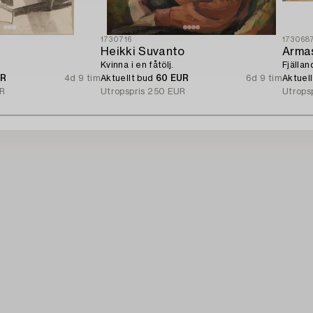
1730716
173068
Heikki Suvanto
Arma
Kvinna i en fåtölj.
Fjällan
UR
4d 9 tim
Aktuellt bud
60 EUR
6d 9 tim
Aktuel
R
Utropspris
250 EUR
Utrops