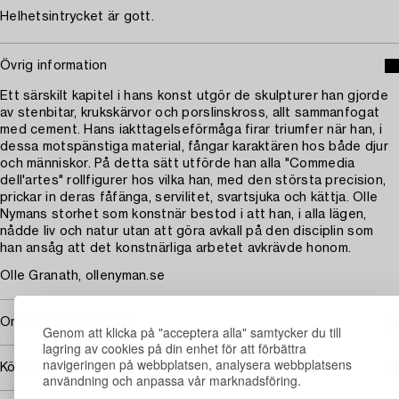
Helhetsintrycket är gott.
Övrig information
Ett särskilt kapitel i hans konst utgör de skulpturer han gjorde
av stenbitar, krukskärvor och porslinskross, allt sammanfogat
med cement. Hans iakttagelseförmåga firar triumfer när han, i
dessa motspänstiga material, fångar karaktären hos både djur
och människor. På detta sätt utförde han alla "Commedia
dell'artes" rollfigurer hos vilka han, med den största precision,
prickar in deras fåfänga, servilitet, svartsjuka och kättja. Olle
Nymans storhet som konstnär bestod i att han, i alla lägen,
nådde liv och natur utan att göra avkall på den disciplin som
han ansåg att det konstnärliga arbetet avkrävde honom.
Olle Granath, ollenyman.se
Omfattas av följerätt
Genom att klicka på "acceptera alla" samtycker du till
lagring av cookies på din enhet för att förbättra
navigeringen på webbplatsen, analysera webbplatsens
Köpinformation
användning och anpassa vår marknadsföring.