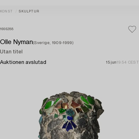
KONST
SKULPTUR
1666288
Olle Nyman
(Sverige, 1909-1999)
Utan titel
Auktionen avslutad
15 jun
19:54 CEST