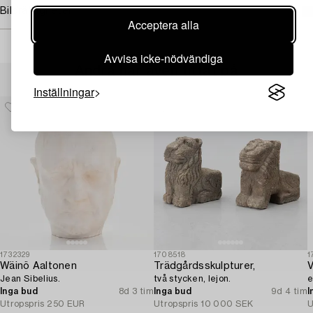
Bildrättigheter
Acceptera alla
Avvisa icke-nödvändiga
Andra har även tittat på
Inställningar
1732329
1708518
1
Wäinö Aaltonen
Trädgårdsskulpturer,
V
Jean Sibelius.
två stycken, lejon.
e
Inga bud
8d 3 tim
Inga bud
9d 4 tim
I
Utropspris
250 EUR
Utropspris
10 000 SEK
U