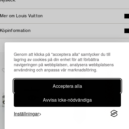
Nyskick.
Mer om Louis Vuitton
Köpinformation
Genom att klicka på "acceptera alla" samtycker du till
Andra har även tittat på
lagring av cookies på din enhet för att förbättra
navigeringen på webbplatsen, analysera webbplatsens
användning och anpassa vår marknadsföring.
Acceptera alla
Avvisa icke-nödvändiga
Inställningar