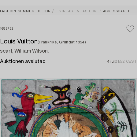
FASHION SUMMER EDITION
VINTAGE & FASHION
ACCESSOARER
1682732
Louis Vuitton
(Frankrike, Grundat 1854)
scarf, William Wilson.
Auktionen avslutad
4 jul
21:52 CEST