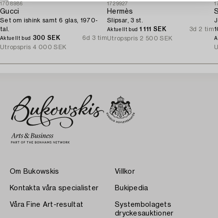
1708986
1729927
1
Gucci
Hermès
S
Set om ishink samt 6 glas, 1970-
Slipsar, 3 st.
J
tal.
1 111 SEK
3d 2 tim
1
Aktuellt bud
300 SEK
6d 3 tim
9
Utropspris
2 500 SEK
Aktuellt bud
A
Utropspris
4 000 SEK
U
Om Bukowskis
Villkor
Kontakta våra specialister
Bukipedia
Våra Fine Art-resultat
Systembolagets
dryckesauktioner