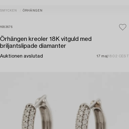
SMYCKEN
ÖRHÄNGEN
1683676
Örhängen kreoler 18K vitguld med
briljantslipade diamanter
Auktionen avslutad
17 maj
18:02 CEST