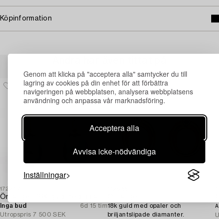
Köpinformation
Andra har även tittat på
Genom att klicka på "acceptera alla" samtycker du till
lagring av cookies på din enhet för att förbättra
navigeringen på webbplatsen, analysera webbplatsens
användning och anpassa vår marknadsföring.
Acceptera alla
Avvisa icke-nödvändiga
Inställningar
1722756
1729399
1
Örhängen 18K guld med odlade sötvattenspärlor och briljantslipade diamanter.
Örhängen,
Inga bud
6d 15 tim
18k guld med opaler och
A
Utropspris
7 500 SEK
briljantslipade diamanter.
U