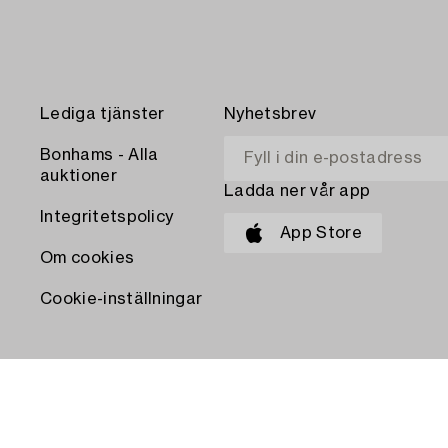
Lediga tjänster
Nyhetsbrev
Bonhams - Alla
auktioner
Ladda ner vår app
Integritetspolicy
App Store
Om cookies
Cookie-inställningar