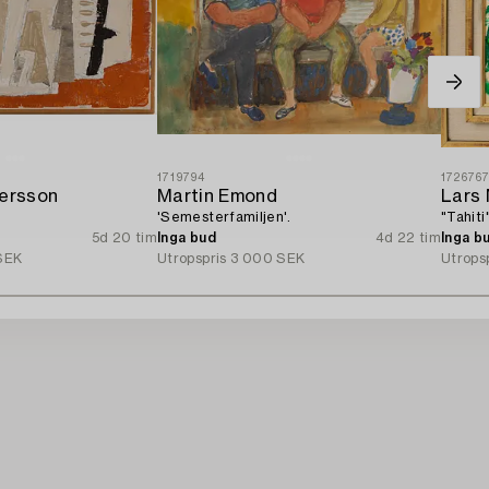
1719794
172676
dersson
Martin Emond
Lars
'Semesterfamiljen'.
"Tahiti"
5d 20 tim
Inga bud
4d 22 tim
Inga b
SEK
Utropspris
3 000 SEK
Utrops