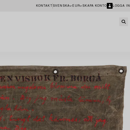
KONTAKT
SVENSKA
EUR
SKAPA KONTO
LOGGA IN