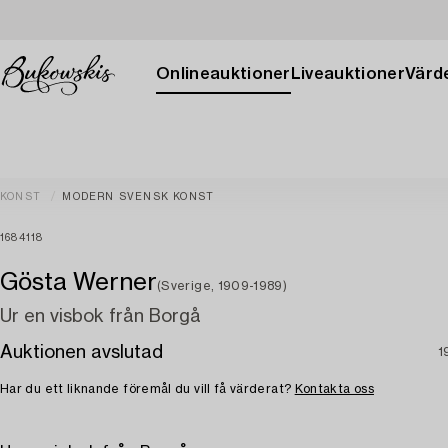
Onlineauktioner
Liveauktioner
Värde
KONST
MODERN SVENSK KONST
1684118
Gösta Werner
(Sverige, 1909-1989)
Ur en visbok från Borgå
Auktionen avslutad
1
Har du ett liknande föremål du vill få värderat?
Kontakta oss