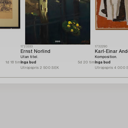
1723333
1732290
Ernst Norlind
Karl-Einar An
Utan titel.
Komposition.
1d 18 tim
Inga bud
5d 20 tim
Inga bud
Utropspris
2 500 SEK
Utropspris
4 000 