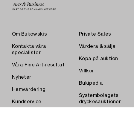
Om Bukowskis
Private Sales
Kontakta våra
Värdera & sälja
specialister
Köpa på auktion
Våra Fine Art-resultat
Villkor
Nyheter
Bukipedia
Hemvärdering
Systembolagets
Kundservice
dryckesauktioner
Transport och
Press
uthämtning