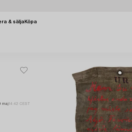
ra & sälja
Köpa
9 maj
14:42 CEST