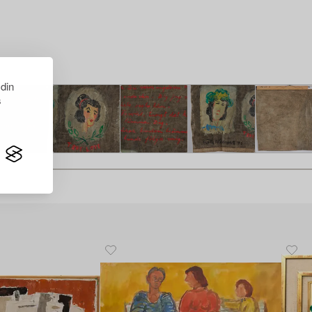
 din
s