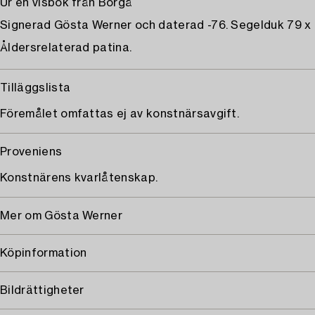
Ur en visbok från Borgå
Signerad Gösta Werner och daterad -76. Segelduk 79 x 
Åldersrelaterad patina.
Tilläggslista
Föremålet omfattas ej av konstnärsavgift.
Proveniens
Konstnärens kvarlåtenskap.
Mer om Gösta Werner
Köpinformation
Bildrättigheter