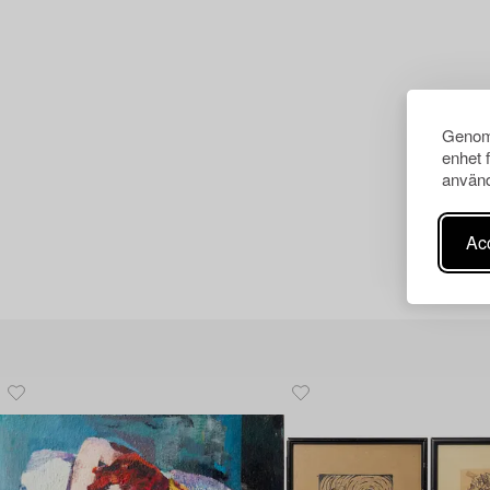
Genom 
enhet 
använd
Acc