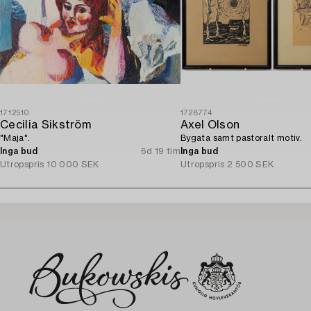
1712510
1728774
Cecilia Sikström
Axel Olson
"Maja".
Bygata samt pastoralt motiv.
Inga bud
6d 19 tim
Inga bud
Utropspris
10 000 SEK
Utropspris
2 500 SEK