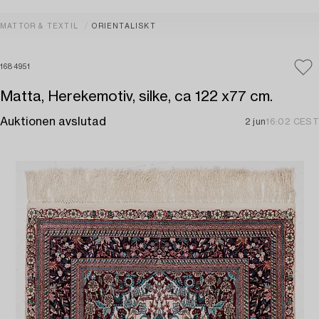
MATTOR & TEXTIL
ORIENTALISKT
1684951
Matta, Herekemotiv, silke, ca 122 x77 cm.
Auktionen avslutad
2 jun
16:02 CEST