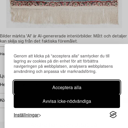
Bilder märkta 'AI' är AI-genererade interiörbilder. Mått och detaljer
kan skilja sig från det faktiska föremålet.
Har du ett liknande föremål du vill få värderat?
Kontakta oss
Genom att klicka på "acceptera alla" samtycker du till
lagring av cookies på din enhet för att förbättra
navigeringen på webbplatsen, analysera webbplatsens
användning och anpassa vår marknadsföring.
Ljus botten med blommigt mönster.
Helhetsintrycket är gott.
Acceptera alla
Avvisa icke-nödvändiga
Köpinformation
Inställningar
Andra har även tittat på