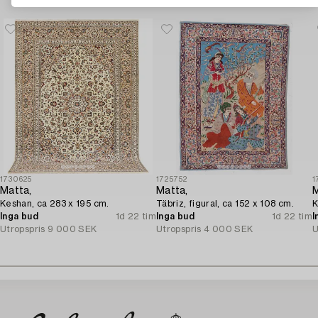
1730625
1725752
1
Matta,
Matta,
M
Keshan, ca 283 x 195 cm.
Täbriz, figural, ca 152 x 108 cm.
K
Inga bud
1d 22 tim
Inga bud
1d 22 tim
I
Utropspris
9 000 SEK
Utropspris
4 000 SEK
U