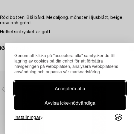
Röd botten. Blå bård. Medaljong. mönster i ljusblått, beige,
rosa och grönt.
Helhetsintrycket är gott.
Köpinformation
Genom att klicka på "acceptera alla" samtycker du till
lagring av cookies på din enhet för att förbättra
navigeringen på webbplatsen, analysera webbplatsens
användning och anpassa vår marknadsföring.
Andra har även tittat på
Acceptera alla
Avvisa icke-nödvändiga
Inställningar