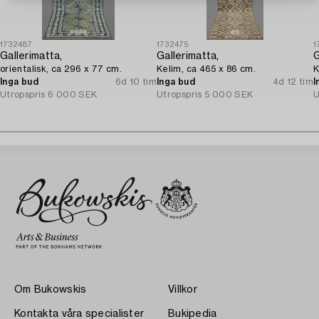
1732487
1732475
1
Gallerimatta,
Gallerimatta,
G
orientalisk, ca 296 x 77 cm.
Kelim, ca 465 x 86 cm.
K
Inga bud
6d 10 tim
Inga bud
4d 12 tim
I
Utropspris
6 000 SEK
Utropspris
5 000 SEK
U
Om Bukowskis
Villkor
Kontakta våra specialister
Bukipedia