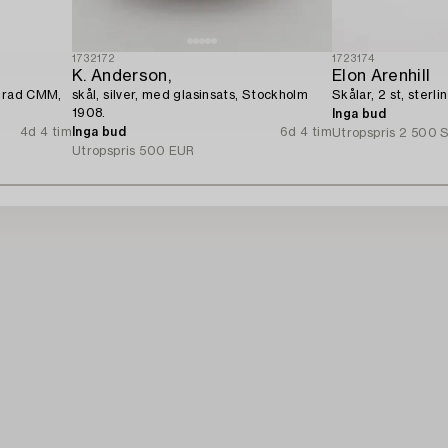
1732172
1723174
K. Anderson,
Elon Arenhill
nerad CMM,
skål, silver, med glasinsats, Stockholm
Skålar, 2 st, sterli
1908.
Inga bud
4d 4 tim
Inga bud
6d 4 tim
Utropspris
2 500 
Utropspris
500 EUR