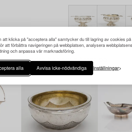
att klicka på "acceptera alla" samtycker du till lagring av cookies på
för att förbättra navigeringen på webbplatsen, analysera webbplatsen
ning och anpassa vår marknadsföring.
Andra har även tittat på
eptera alla
Avvisa icke-nödvändiga
Inställningar