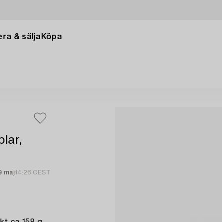
ra & sälja
Köpa
lar,
9 maj
14:28 CEST