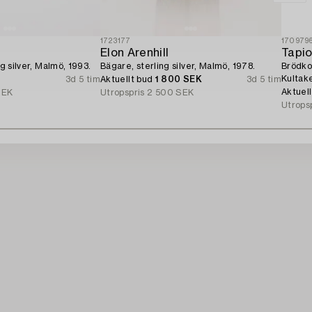
1723177
170979
Elon Arenhill
Tapio
ng silver, Malmö, 1993.
Bägare, sterling silver, Malmö, 1978.
Brödkor
Kultak
3d 5 tim
Aktuellt bud
1 800 SEK
3d 5 tim
Aktuel
SEK
Utropspris
2 500 SEK
Utrops