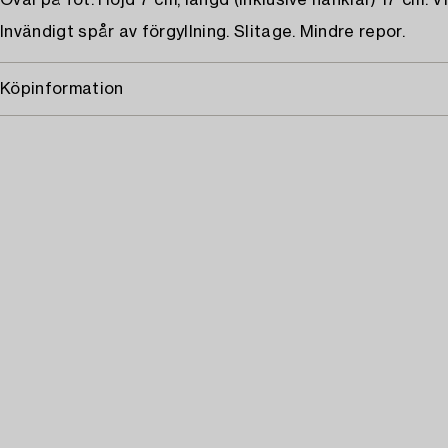
Oval på fot. Höjd 7 cm, längd (inklusive hänklar) 17 cm. Vi
Invändigt spår av förgyllning. Slitage. Mindre repor.
Köpinformation