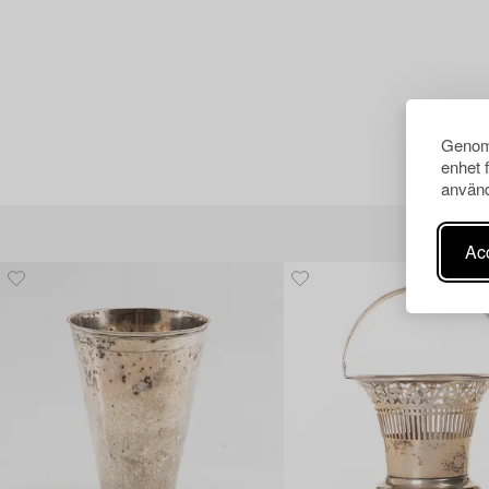
Genom 
enhet 
använd
Acc