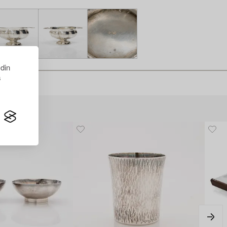
 din
s