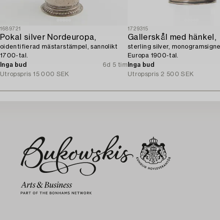
1689721
1729315
Pokal silver Nordeuropa,
Gallerskål med hänkel,
oidentifierad mästarstämpel, sannolikt
sterling silver, monogramsig
1700-tal.
Europa 1900-tal.
Inga bud
6d 5 tim
Inga bud
Utropspris
15 000 SEK
Utropspris
2 500 SEK