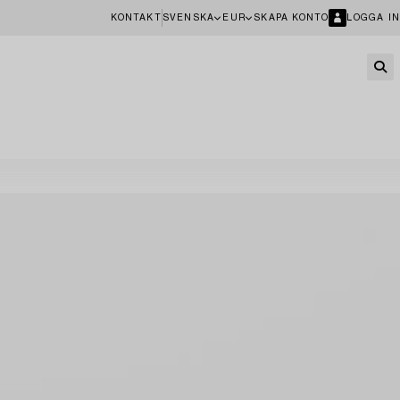
KONTAKT
SVENSKA
EUR
SKAPA KONTO
LOGGA IN