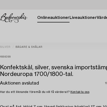
Onlineauktioner
Liveauktioner
Värde
SILVER
BÄGARE & SKÅLAR
1686099
Konfektskål, silver, svenska importstämp
Nordeuropa 1700/1800-tal.
Auktionen avslutad
1
Har du ett liknande föremål du vill få värderat?
Kontakta oss