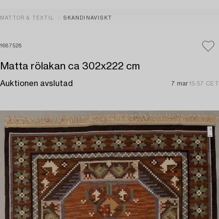
MATTOR & TEXTIL
SKANDINAVISKT
1687528
Matta rölakan ca 302x222 cm
Auktionen avslutad
7 mar
15:57 CET