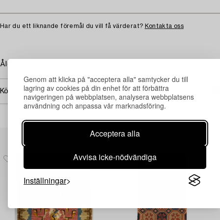
Har du ett liknande föremål du vill få värderat?
Kontakta oss
Åldersrelaterat slitage. Skadade fransar/senare påsydd
Genom att klicka på "acceptera alla" samtycker du till
lagring av cookies på din enhet för att förbättra
Köpinformation
navigeringen på webbplatsen, analysera webbplatsens
användning och anpassa vår marknadsföring.
Acceptera alla
Andra har även tittat på
Avvisa icke-nödvändiga
Inställningar