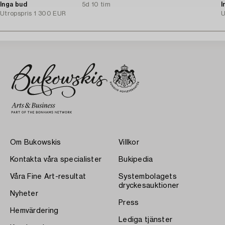
vitguld. A. Tillander, Helsingfors
Inga bud
5d 10 tim
b
I
1975.
Utropspris
1 300 EUR
U
Om Bukowskis
Villkor
Kontakta våra specialister
Bukipedia
Våra Fine Art-resultat
Systembolagets
dryckesauktioner
Nyheter
Press
Hemvärdering
Lediga tjänster