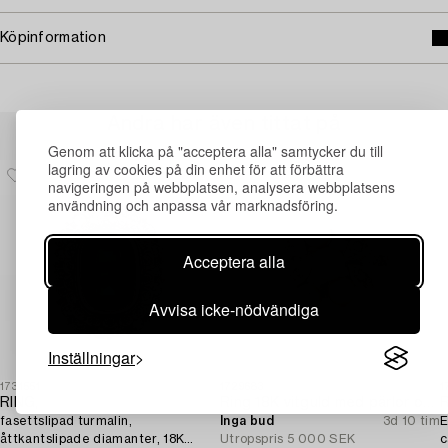
Köpinformation
Andra har även tittat på
Genom att klicka på "acceptera alla" samtycker du till
lagring av cookies på din enhet för att förbättra
navigeringen på webbplatsen, analysera webbplatsens
användning och anpassa vår marknadsföring.
Acceptera alla
Avvisa icke-nödvändiga
Inställningar
1731551
1729683
1
RING,
Ring 18K vitguld med pärlor och åttkantslipade diamanter.
R
fasettslipad turmalin,
Inga bud
3d 10 tim
E
åttkantslipade diamanter, 18K
Utropspris
5 000 SEK
c