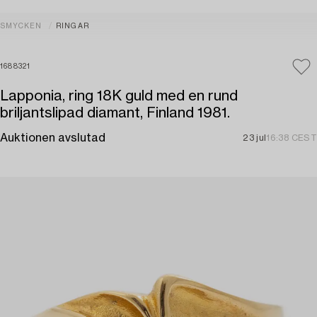
SMYCKEN
RINGAR
1688321
Lapponia, ring 18K guld med en rund
briljantslipad diamant, Finland 1981.
Auktionen avslutad
23 jul
16:38 CEST