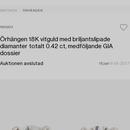
SMYCKEN
ÖRHÄNGEN
1689203
Örhängen 18K vitguld med briljantslipade
diamanter totalt 0.42 ct, medföljande GIA
dossier
Auktionen avslutad
15 jun
19:56 CEST