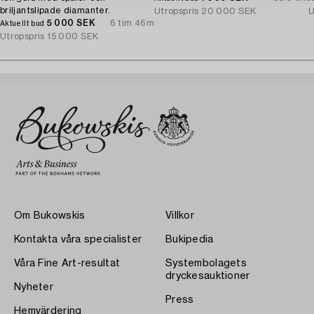
briljantslipade diamanter.
Utropspris
20 000 SEK
U
5 000 SEK
6 tim 46m
Aktuellt bud
Utropspris
15 000 SEK
Om Bukowskis
Villkor
Kontakta våra specialister
Bukipedia
Våra Fine Art-resultat
Systembolagets
dryckesauktioner
Nyheter
Press
Hemvärdering