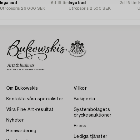
Inga bud
6d 16 tim
Danmark.
Inga bud
3d 16 tim
I
Utropspris
26 000 SEK
Utropspris
2 500 SEK
U
Om Bukowskis
Villkor
Kontakta våra specialister
Bukipedia
Våra Fine Art-resultat
Systembolagets
dryckesauktioner
Nyheter
Press
Hemvärdering
Lediga tjänster