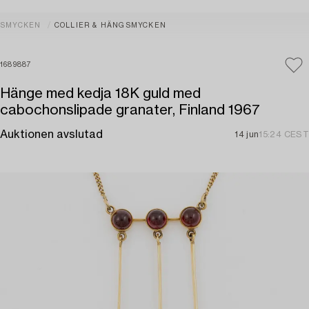
SMYCKEN
COLLIER & HÄNGSMYCKEN
1689887
Hänge med kedja 18K guld med
cabochonslipade granater, Finland 1967
Auktionen avslutad
14 jun
15:24 CEST