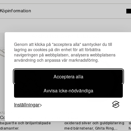
Köpinformation
Andra har även tittat på
Genom att klicka på "acceptera alla" samtycker du till
lagring av cookies på din enhet för att förbättra
navigeringen på webbplatsen, analysera webbplatsens
användning och anpassa vår marknadsföring.
Acceptera alla
Avvisa icke-nödvändiga
Inställningar
1722766
1729679
1
Collier 18K vitguld med dropp-,
Halsband,
baguette och briljantslipade
oxiderad silver och guldplätering
s
diamanter.
med bärnstenar, Ghita Ring,
M