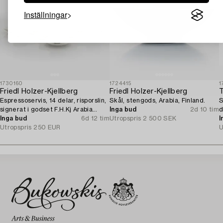
Inställningar
1730160
1724415
1
Friedl Holzer-Kjellberg
Friedl Holzer-Kjellberg
Espressoservis, 14 delar, risporslin,
Skål, stengods, Arabia, Finland.
S
signerat i godset F.H.Kj Arabia
Inga bud
2d 10 tim
d
Finland.
Inga bud
6d 12 tim
Utropspris
2 500 SEK
I
Utropspris
250 EUR
U