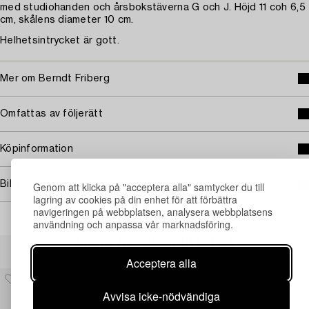
med studiohanden och årsbokstäverna G och J. Höjd 11 coh 6,5
cm, skålens diameter 10 cm.
Helhetsintrycket är gott.
Mer om Berndt Friberg
Omfattas av följerätt
Köpinformation
Bildrättigheter
Genom att klicka på "acceptera alla" samtycker du till
lagring av cookies på din enhet för att förbättra
navigeringen på webbplatsen, analysera webbplatsens
användning och anpassa vår marknadsföring.
Andra har även tittat på
Acceptera alla
Avvisa icke-nödvändiga