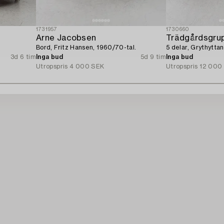
1731957
1730660
Arne Jacobsen
Trädgårdsgrup
Bord, Fritz Hansen, 1960/70-tal.
5 delar, Grythyttan
3d 6 tim
Inga bud
5d 9 tim
Inga bud
Utropspris
4 000 SEK
Utropspris
12 000