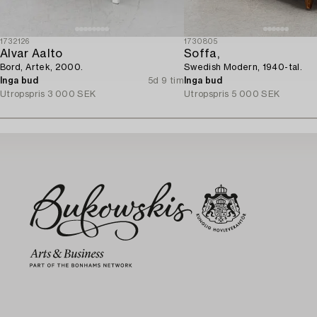
1732126
1730805
Alvar Aalto
Soffa,
Bord, Artek, 2000.
Swedish Modern, 1940-tal.
Inga bud
5d 9 tim
Inga bud
Utropspris
3 000 SEK
Utropspris
5 000 SEK