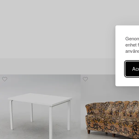
Genom 
enhet 
använd
Acc