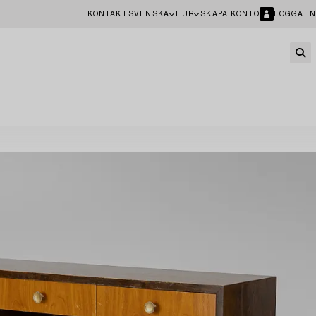
KONTAKT
SVENSKA
EUR
SKAPA KONTO
LOGGA IN