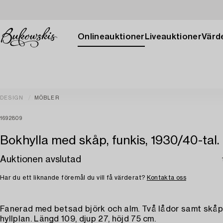
Onlineauktioner
Liveauktioner
Värde
DESIGN
MÖBLER
1692809
Bokhylla med skåp, funkis, 1930/40-tal.
Auktionen avslutad
Har du ett liknande föremål du vill få värderat?
Kontakta oss
Fanerad med betsad björk och alm. Två lådor samt skå
hyllplan. Längd 109, djup 27, höjd 75 cm.