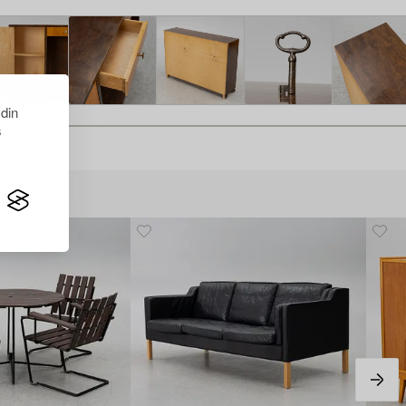
 din
s