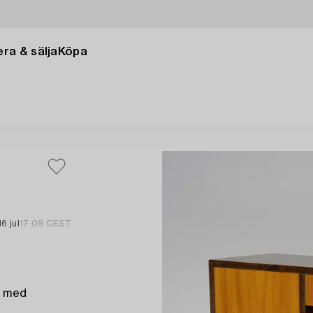
ra & sälja
Köpa
16 jul
17:09 CEST
p med