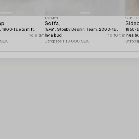
1731429
1731396
p,
Soffa,
Sideb
, 1900-talets mitt.
"Eva", Stouby Design Team, 2000-tal.
1950-ta
4d 9 tim
Inga bud
4d 10 tim
Inga b
 SEK
Utropspris
10 000 SEK
Utrops