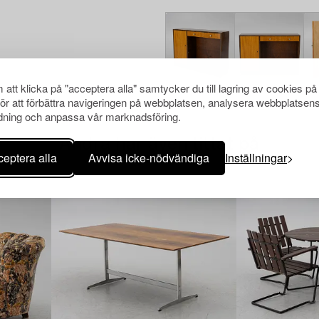
att klicka på "acceptera alla" samtycker du till lagring av cookies på
för att förbättra navigeringen på webbplatsen, analysera webbplatsen
ning och anpassa vår marknadsföring.
Andra har även tittat på
eptera alla
Avvisa icke-nödvändiga
Inställningar