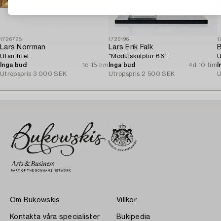
1726728
1729196
1
Lars Norrman
Lars Erik Falk
B
Utan titel.
"Modulskulptur 66".
U
Inga bud
1d 15 tim
Inga bud
4d 10 tim
I
Utropspris
3 000 SEK
Utropspris
2 500 SEK
U
Om Bukowskis
Villkor
Kontakta våra specialister
Bukipedia