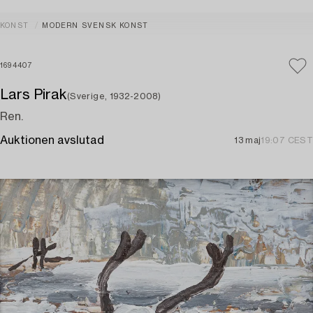
KONST
MODERN SVENSK KONST
1694407
Lars Pirak
(Sverige, 1932-2008)
Ren.
Auktionen avslutad
13 maj
19:07 CEST