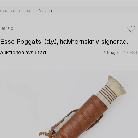
SAMLARFÖREMÅL
ÖVRIGT
1694610
Esse Poggats, (d.y.), halvhornskniv, signerad.
Auktionen avslutad
23 maj
16:44 CEST