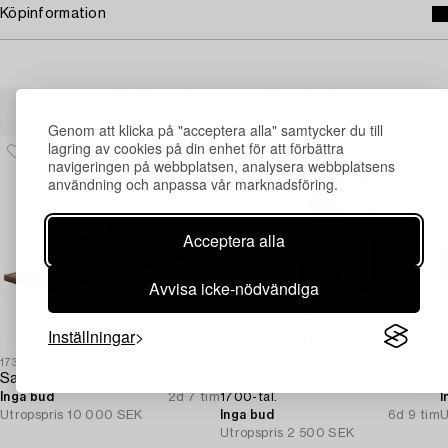
Köpinformation
Andra har även tittat på
Genom att klicka på "acceptera alla" samtycker du till
lagring av cookies på din enhet för att förbättra
navigeringen på webbplatsen, analysera webbplatsens
användning och anpassa vår marknadsföring.
Acceptera alla
Avvisa icke-nödvändiga
Inställningar
1730429
1724939
1
Sagafjord resebyråmodel /fartygsmodel.
Huggare,
S
Inga bud
2d 7 tim
1700-tal.
I
Utropspris
10 000 SEK
Inga bud
6d 9 tim
U
Utropspris
2 500 SEK