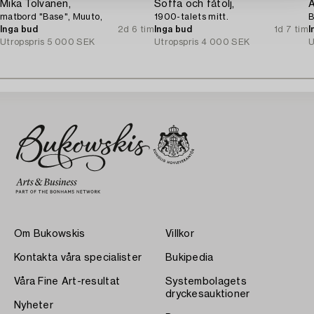
Mika Tolvanen,
Soffa och fåtölj,
matbord "Base", Muuto,
1900-talets mitt.
B
Inga bud
2d 6 tim
Inga bud
1d 7 tim
I
Utropspris
5 000 SEK
Utropspris
4 000 SEK
U
Om Bukowskis
Villkor
Kontakta våra specialister
Bukipedia
Våra Fine Art-resultat
Systembolagets
dryckesauktioner
Nyheter