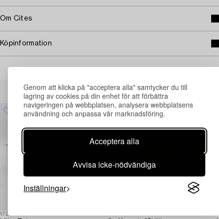
Om Cites
Köpinformation
Andra har även tittat på
Genom att klicka på "acceptera alla" samtycker du till
lagring av cookies på din enhet för att förbättra
navigeringen på webbplatsen, analysera webbplatsens
användning och anpassa vår marknadsföring.
Acceptera alla
Avvisa icke-nödvändiga
Inställningar
1728084
1729210
1