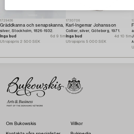
1729436
1730706
1
Gräddkanna och senapskanna,
Karl-Ingemar Johansson
F
silver, Stockholm, 1826-1932.
Collier, silver, Göteborg, 1971.
a
Inga bud
6d 9 tim
Inga bud
4d 10 tim
J
Utropspris
2 500 SEK
Utropspris
5 000 SEK
A
U
Om Bukowskis
Villkor