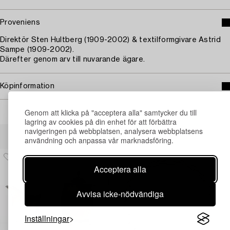
Proveniens
Direktör Sten Hultberg (1909-2002) & textilformgivare Astrid
Sampe (1909-2002).
Därefter genom arv till nuvarande ägare.
Köpinformation
Genom att klicka på "acceptera alla" samtycker du till
lagring av cookies på din enhet för att förbättra
Andra har även tittat på
navigeringen på webbplatsen, analysera webbplatsens
användning och anpassa vår marknadsföring.
Acceptera alla
Avvisa icke-nödvändiga
Inställningar