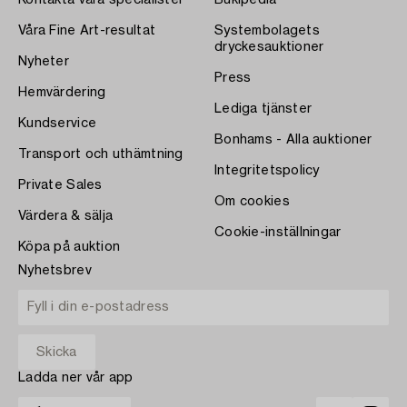
Kontakta våra specialister
Bukipedia
Våra Fine Art-resultat
Systembolagets
dryckesauktioner
Nyheter
Press
Hemvärdering
Lediga tjänster
Kundservice
Bonhams - Alla auktioner
Transport och uthämtning
Integritetspolicy
Private Sales
Om cookies
Värdera & sälja
Cookie-inställningar
Köpa på auktion
Nyhetsbrev
Ladda ner vår app