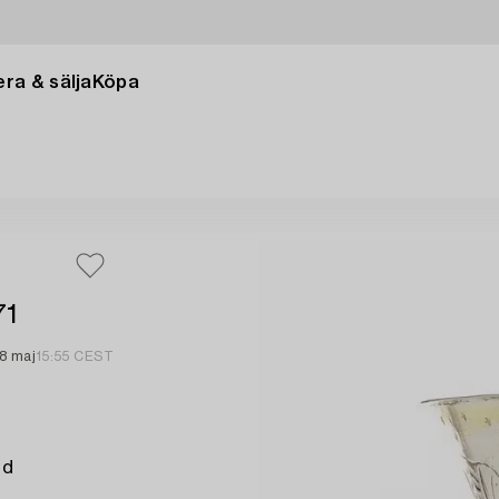
ra & sälja
Köpa
71
8 maj
15:55 CEST
ed