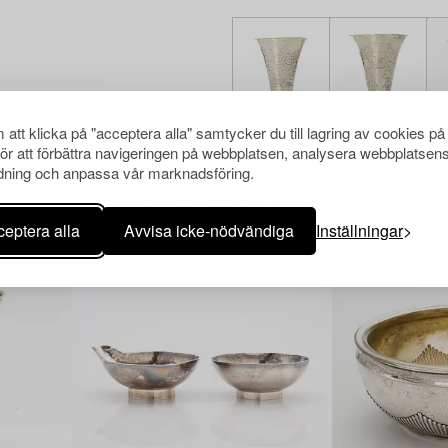
att klicka på "acceptera alla" samtycker du till lagring av cookies på
för att förbättra navigeringen på webbplatsen, analysera webbplatsen
ning och anpassa vår marknadsföring.
Andra har även tittat på
eptera alla
Avvisa icke-nödvändiga
Inställningar