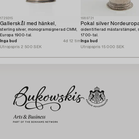
1729315
1689721
Gallerskål med hänkel,
Pokal silver Nordeuropa
sterling silver, monogramsignerad CMM,
oidentifierad mästarstämpel, 
Europa 1900-tal.
1700-tal.
Inga bud
4d 12 tim
Inga bud
Utropspris
2 500 SEK
Utropspris
15 000 SEK