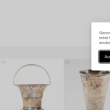
Genom 
enhet 
använd
Acc