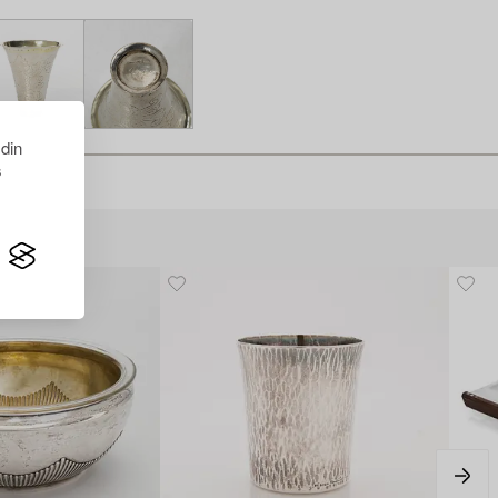
 din
s