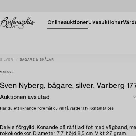
Onlineauktioner
Liveauktioner
Värde
SILVER
BÄGARE & SKÅLAR
1696556
Sven Nyberg, bägare, silver, Varberg 17
Auktionen avslutad
2
Har du ett liknande föremål du vill få värderat?
Kontakta oss
Delvis förgylld. Konande på räfflad fot med vågband, m
rokokodekor. Diameter 7,7, höjd 8,5 cm. Vikt 27 gram.