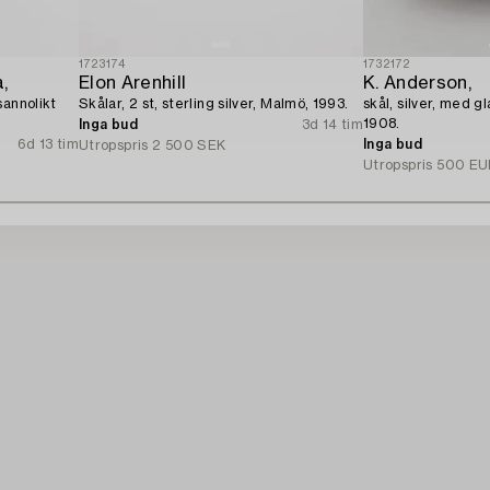
1723174
1732172
,
Elon Arenhill
K. Anderson,
sannolikt
Skålar, 2 st, sterling silver, Malmö, 1993.
skål, silver, med g
1908.
Inga bud
3d 14 tim
6d 13 tim
Inga bud
Utropspris
2 500 SEK
Utropspris
500 EU