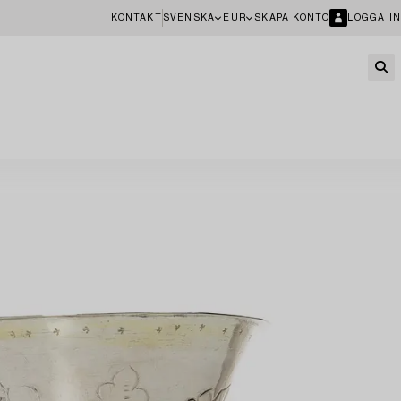
KONTAKT
SVENSKA
EUR
SKAPA KONTO
LOGGA IN