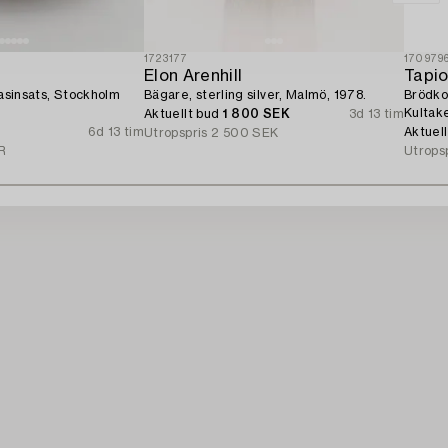
1723177
170979
Elon Arenhill
Tapio
lasinsats, Stockholm
Bägare, sterling silver, Malmö, 1978.
Brödkor
Kultak
Aktuellt bud
1 800 SEK
3d 13 tim
6d 13 tim
Aktuel
Utropspris
2 500 SEK
R
Utrops