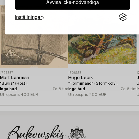
Avvisa icke-nödvändiga
Inställningar
1726657
1726653
1
Märt Laarman
Hugo Lepik
J
"Sügis" (Höst).
"Tormimänd" (Stormkolv).
U
Inga bud
7d 8 tim
Inga bud
7d 8 tim
I
Utropspris
400 EUR
Utropspris
700 EUR
U