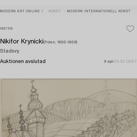
MODERN ART ONLINE
KONST
MODERN INTERNATIONELL KONST
1697316
Nikifor Krynicki
(Polen, 1895-1968)
Stadsvy
Auktionen avslutad
9 apr
20:32 CEST