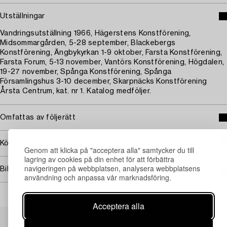
Utställningar
Vandringsutställning 1966, Hägerstens Konstförening,
Midsommargården, 5-28 september, Blackebergs
Konstförening, Ängbykyrkan 1-9 oktober, Farsta Konstförening,
Farsta Forum, 5-13 november, Vantörs Konstförening, Högdalen,
19-27 november, Spånga Konstförening, Spånga
Församlingshus 3-10 december, Skarpnäcks Konstförening
Årsta Centrum, kat. nr 1. Katalog medföljer.
Omfattas av följerätt
Köpinformation
Genom att klicka på "acceptera alla" samtycker du till
lagring av cookies på din enhet för att förbättra
navigeringen på webbplatsen, analysera webbplatsens
Bildrättigheter
användning och anpassa vår marknadsföring.
Acceptera alla
Andra har även tittat på