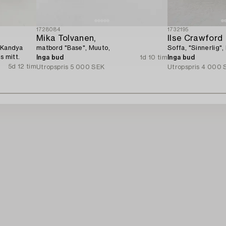
1728084
1732195
Mika Tolvanen,
Ilse Crawford
, Kandya
matbord "Base", Muuto,
Soffa, "Sinnerlig",
s mitt.
Inga bud
1d 10 tim
Inga bud
5d 12 tim
Utropspris
5 000 SEK
Utropspris
4 000 