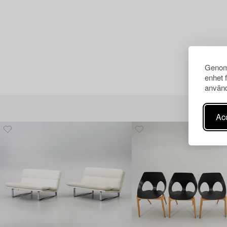
Genom 
enhet 
använd
Acc