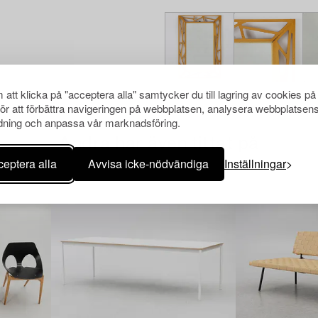
att klicka på "acceptera alla" samtycker du till lagring av cookies på
för att förbättra navigeringen på webbplatsen, analysera webbplatsen
ning och anpassa vår marknadsföring.
Andra har även tittat på
eptera alla
Avvisa icke-nödvändiga
Inställningar