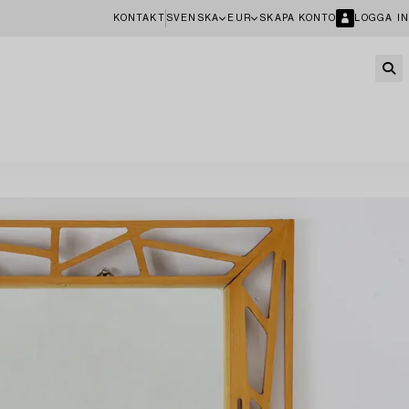
KONTAKT
SVENSKA
EUR
SKAPA KONTO
LOGGA IN