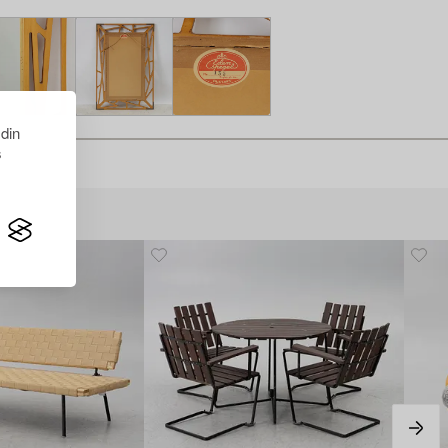
 din
s