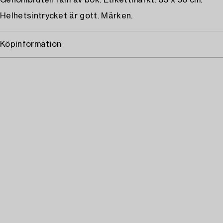
Genombruten ram av bok. Etikettmärkt. 83 x 56 cm.
Helhetsintrycket är gott. Märken.
Köpinformation