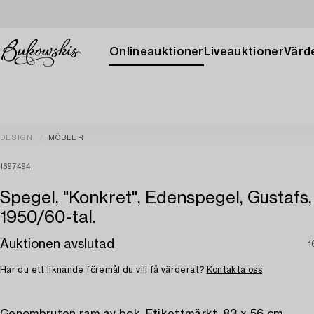
Onlineauktioner
Liveauktioner
Värde
DESIGN
MÖBLER
1697494
Spegel, "Konkret", Edenspegel, Gustafs,
1950/60-tal.
Auktionen avslutad
1
Har du ett liknande föremål du vill få värderat?
Kontakta oss