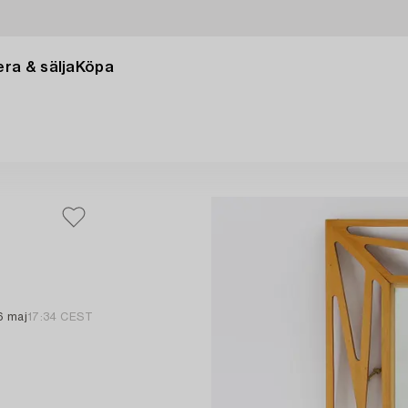
ra & sälja
Köpa
6 maj
17:34 CEST