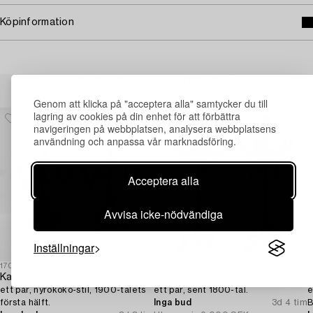
Köpinformation
Andra har även tittat på
Genom att klicka på "acceptera alla" samtycker du till
lagring av cookies på din enhet för att förbättra
navigeringen på webbplatsen, analysera webbplatsens
användning och anpassa vår marknadsföring.
Acceptera alla
Avvisa icke-nödvändiga
Inställningar
1702065
1706420
1
Kandelabrar,
Kandelabrar,
L
ett par, nyrokoko-stil, 1900-talets
ett par, sent 1800-tal.
e
första hälft.
Inga bud
3d 4 tim
B