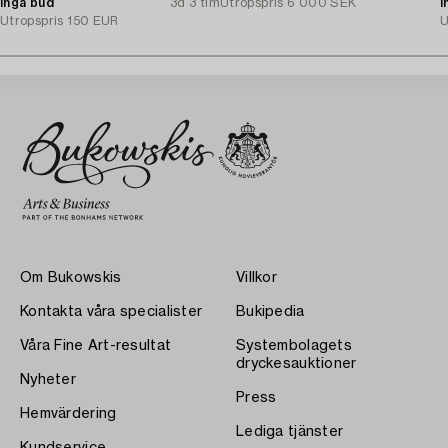
Inga bud
3d 3 tim
Utropspris
6 000 SEK
I
Utropspris
150 EUR
U
Om Bukowskis
Villkor
Kontakta våra specialister
Bukipedia
Våra Fine Art-resultat
Systembolagets
dryckesauktioner
Nyheter
Press
Hemvärdering
Lediga tjänster