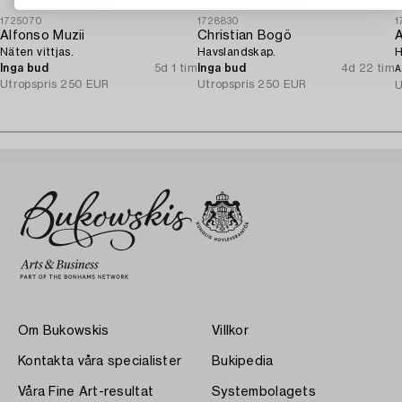
1725070
1728830
1
Alfonso Muzii
Christian Bogö
A
Näten vittjas.
Havslandskap.
H
Inga bud
5d 1 tim
Inga bud
4d 22 tim
A
Utropspris
250 EUR
Utropspris
250 EUR
U
Om Bukowskis
Villkor
Kontakta våra specialister
Bukipedia
Våra Fine Art-resultat
Systembolagets