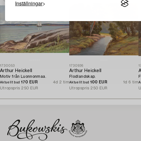
Inställningar
1730053
1730936
1
Arthur Heickell
Arthur Heickell
A
Motiv från Luonnonmaa.
Flodlandskap.
F
170 EUR
4d 2 tim
100 EUR
1d 6 tim
Aktuellt bud
Aktuellt bud
A
Utropspris
250 EUR
Utropspris
250 EUR
U