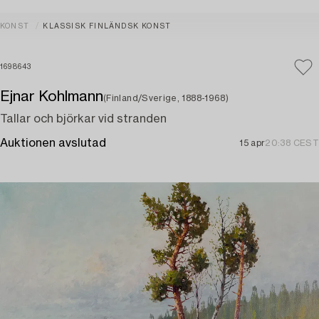
KONST
KLASSISK FINLÄNDSK KONST
1698643
Ejnar Kohlmann
(Finland/Sverige, 1888-1968)
Tallar och björkar vid stranden
Auktionen avslutad
15 apr
20:38 CEST