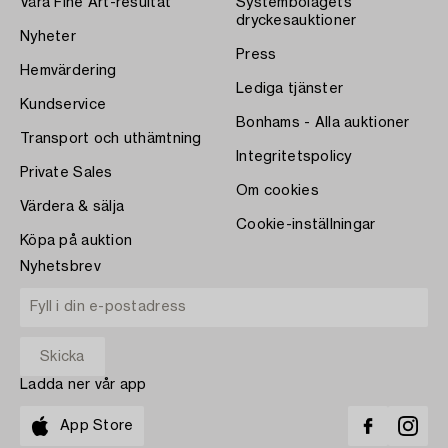
Våra Fine Art-resultat
Systembolagets
dryckesauktioner
Nyheter
Press
Hemvärdering
Lediga tjänster
Kundservice
Bonhams - Alla auktioner
Transport och uthämtning
Integritetspolicy
Private Sales
Om cookies
Värdera & sälja
Cookie-inställningar
Köpa på auktion
Nyhetsbrev
Ladda ner vår app
App Store