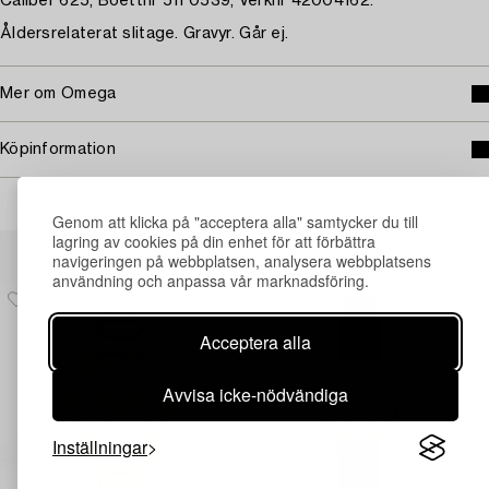
Caliber 625, Boettnr 511 0539, Verknr 42004162.
Åldersrelaterat slitage. Gravyr. Går ej.
Mer om Omega
Köpinformation
Genom att klicka på "acceptera alla" samtycker du till
lagring av cookies på din enhet för att förbättra
Andra har även tittat på
navigeringen på webbplatsen, analysera webbplatsens
användning och anpassa vår marknadsföring.
Acceptera alla
Avvisa icke-nödvändiga
Inställningar