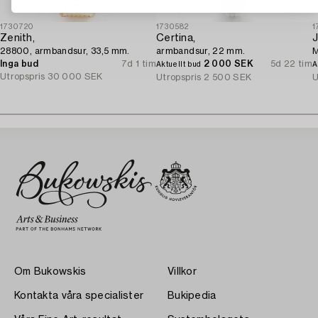
1730720
1730582
1
Zenith,
Certina,
J
28800, armbandsur, 33,5 mm.
armbandsur, 22 mm.
M
Inga bud
7d 1 tim
2 000 SEK
5d 22 tim
Aktuellt bud
A
Utropspris
30 000 SEK
Utropspris
2 500 SEK
U
Om Bukowskis
Villkor
Kontakta våra specialister
Bukipedia