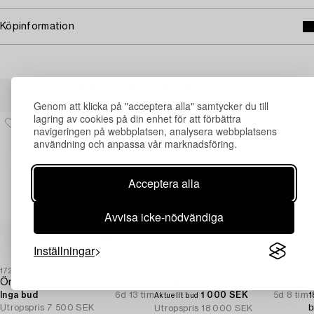
Köpinformation
Andra har även tittat på
Genom att klicka på "acceptera alla" samtycker du till
lagring av cookies på din enhet för att förbättra
navigeringen på webbplatsen, analysera webbplatsens
användning och anpassa vår marknadsföring.
Acceptera alla
Avvisa icke-nödvändiga
Inställningar
1722756
1717581
1
Örhängen 18K guld med odlade sötvattenspärlor och briljantslipade diamanter.
Örhängen enstensörhängen 18K vitguld med briljantslipade diamanter.
Inga bud
6d 13 tim
1 000 SEK
5d 8 tim
1
Aktuellt bud
Utropspris
7 500 SEK
b
Utropspris
18 000 SEK