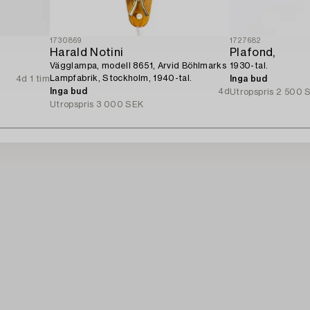
1730869
1727682
Harald Notini
Plafond,
Vägglampa, modell 8651, Arvid Böhlmarks
1930-tal.
Lampfabrik, Stockholm, 1940-tal.
4d 1 tim
Inga bud
Inga bud
4d
Utropspris
2 500 
Utropspris
3 000 SEK