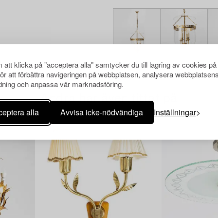
att klicka på "acceptera alla" samtycker du till lagring av cookies på
för att förbättra navigeringen på webbplatsen, analysera webbplatsen
ning och anpassa vår marknadsföring.
Andra har även tittat på
eptera alla
Avvisa icke-nödvändiga
Inställningar