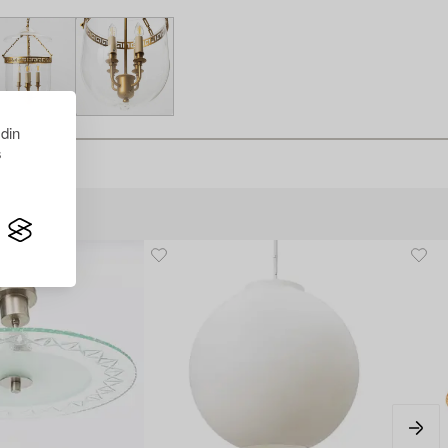
 din
s