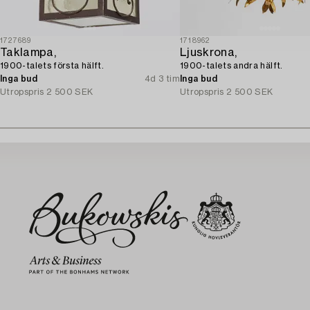
1727689
1718962
Taklampa,
Ljuskrona,
1900-talets första hälft.
1900-talets andra hälft.
Inga bud
4d 3 tim
Inga bud
Utropspris
2 500 SEK
Utropspris
2 500 SEK