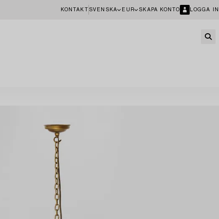
KONTAKT
SVENSKA
EUR
SKAPA KONTO
LOGGA IN