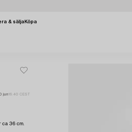
ra & sälja
Köpa
0 jun
16:40 CEST
 ca 36 cm.