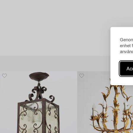
Genom 
enhet 
använd
Acc