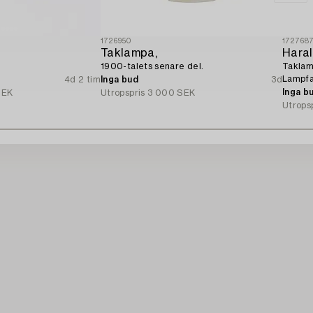
1726950
172768
Taklampa,
Haral
1900-talets senare del.
Taklam
Lampfa
4d 2 tim
Inga bud
3d
Inga b
SEK
Utropspris
3 000 SEK
Utrops