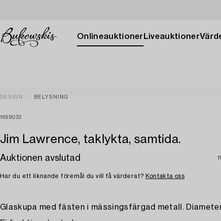
Onlineauktioner
Liveauktioner
Värde
DESIGN
BELYSNING
1699032
Jim Lawrence, taklykta, samtida.
Auktionen avslutad
1
Har du ett liknande föremål du vill få värderat?
Kontakta oss
Glaskupa med fästen i mässingsfärgad metall. Diameter