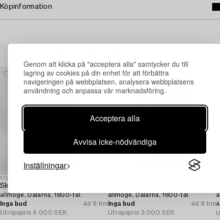
Köpinformation
Andra har även tittat på
Genom att klicka på "acceptera alla" samtycker du till
lagring av cookies på din enhet för att förbättra
navigeringen på webbplatsen, analysera webbplatsens
användning och anpassa vår marknadsföring.
Acceptera alla
Avvisa icke-nödvändiga
Inställningar
1729432
1729438
1
Skåp,
Vägghörnskåp,
S
allmoge, Dalarna, 1800-tal.
allmoge, Dalarna, 1800-tal.
a
Inga bud
4d 8 tim
Inga bud
4d 8 tim
A
Utropspris
6 000 SEK
Utropspris
3 000 SEK
U