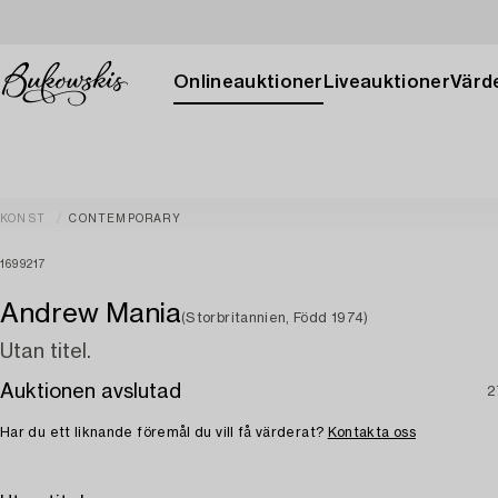
Onlineauktioner
Liveauktioner
Värde
KONST
CONTEMPORARY
1699217
Andrew Mania
(Storbritannien, Född 1974)
Utan titel.
Auktionen avslutad
2
Har du ett liknande föremål du vill få värderat?
Kontakta oss