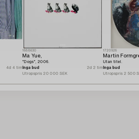
1688630
1720926
Ma Yue,
Martin Formgr
"Dogs", 2006.
Utan titel.
4d 4 tim
Inga bud
2d 2 tim
Inga bud
Utropspris
20 000 SEK
Utropspris
2 500 