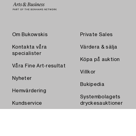
Om Bukowskis
Private Sales
Kontakta våra
Värdera & sälja
specialister
Köpa på auktion
Våra Fine Art-resultat
Villkor
Nyheter
Bukipedia
Hemvärdering
Systembolagets
Kundservice
dryckesauktioner
Transport och
Press
uthämtning