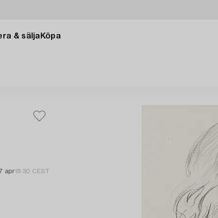
ra & sälja
Köpa
7 apr
18:30 CEST