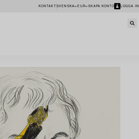
KONTAKT
SVENSKA
EUR
SKAPA KONTO
LOGGA IN