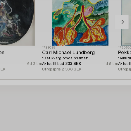
1729025
173068
en
Carl Michael Lundberg
Pekka
"Det kvarglömda prismat".
"Alkutil
6d 3 tim
Aktuellt bud
333 SEK
1d 5 tim
Aktuel
SEK
Utropspris
2 500 SEK
Utrops