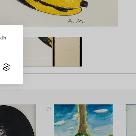
 din
s