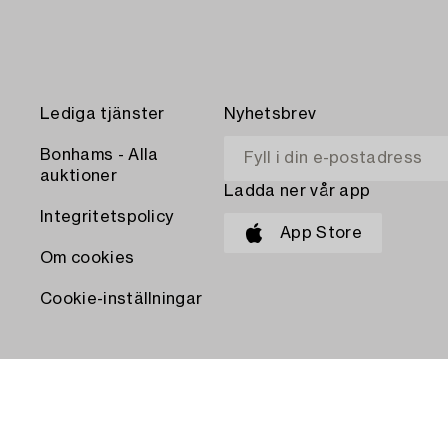
Lediga tjänster
Nyhetsbrev
Bonhams - Alla
auktioner
Ladda ner vår app
Integritetspolicy
App Store
Om cookies
Cookie-inställningar