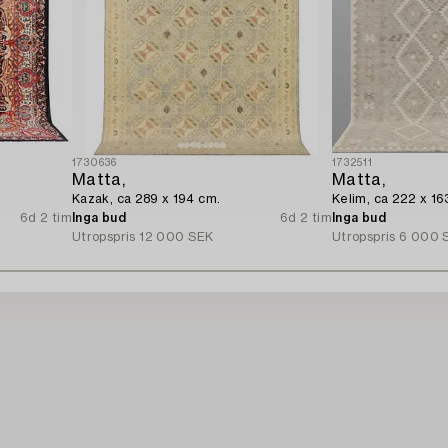
1730636
1732511
Matta,
Matta,
Kazak, ca 289 x 194 cm.
Kelim, ca 222 x 16
6d 2 tim
Inga bud
6d 2 tim
Inga bud
Utropspris
12 000 SEK
Utropspris
6 000 