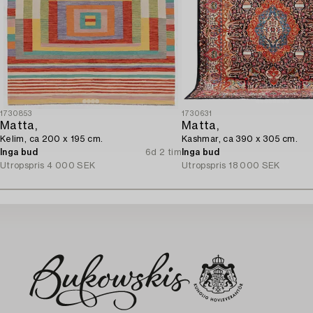
1730853
1730631
Matta,
Matta,
Kelim, ca 200 x 195 cm.
Kashmar, ca 390 x 305 cm.
Inga bud
6d 2 tim
Inga bud
Utropspris
4 000 SEK
Utropspris
18 000 SEK