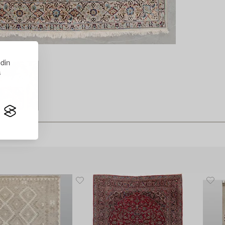
 din
s