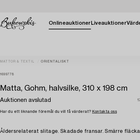
Onlineauktioner
Liveauktioner
Värde
MATTOR & TEXTIL
ORIENTALISKT
1699778
Matta, Gohm, halvsilke, 310 x 198 cm
Auktionen avslutad
1
Har du ett liknande föremål du vill få värderat?
Kontakta oss
Åldersrelaterat slitage. Skadade fransar. Smärre fläcka