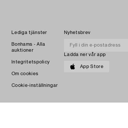
Lediga tjänster
Nyhetsbrev
Bonhams - Alla
auktioner
Ladda ner vår app
Integritetspolicy
App Store
Om cookies
Cookie-inställningar