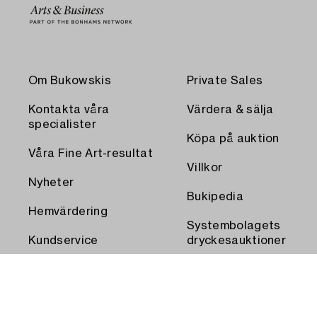
Om Bukowskis
Private Sales
Kontakta våra
Värdera & sälja
specialister
Köpa på auktion
Våra Fine Art-resultat
Villkor
Nyheter
Bukipedia
Hemvärdering
Systembolagets
Kundservice
dryckesauktioner
Transport och
Press
uthämtning