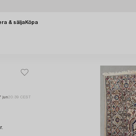
ra & sälja
Köpa
7 jun
20:39 CEST
r.