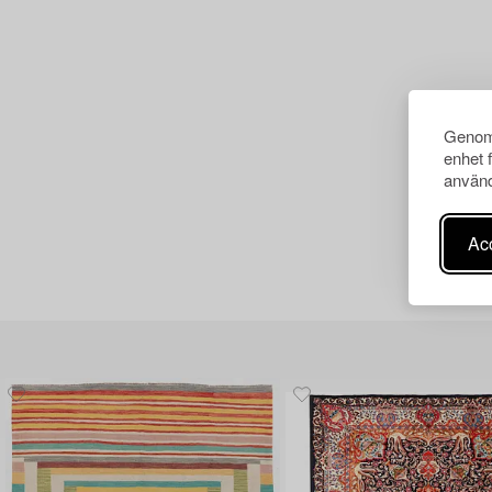
Genom 
enhet 
använd
Acc