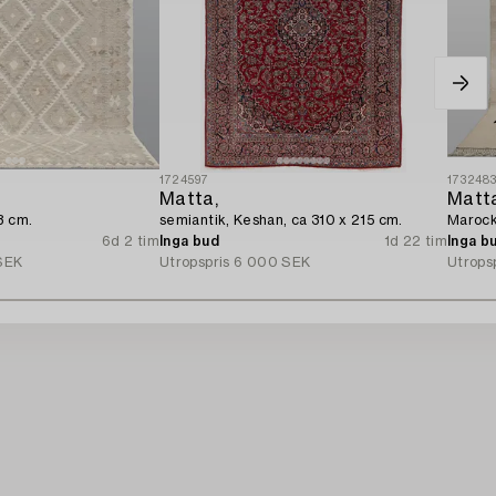
1724597
173248
Matta,
Matt
3 cm.
semiantik, Keshan, ca 310 x 215 cm.
Marock
6d 2 tim
Inga bud
1d 22 tim
Inga b
SEK
Utropspris
6 000 SEK
Utrops