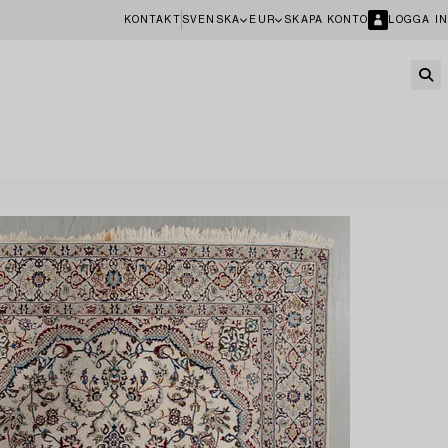
KONTAKT
SVENSKA
EUR
SKAPA KONTO
LOGGA IN