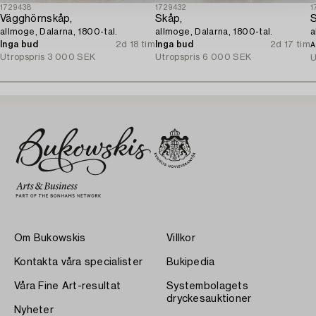
1729438
1729432
1
Vägghörnskåp,
Skåp,
S
allmoge, Dalarna, 1800-tal.
allmoge, Dalarna, 1800-tal.
a
Inga bud
2d 18 tim
Inga bud
2d 17 tim
A
Utropspris
3 000 SEK
Utropspris
6 000 SEK
U
Om Bukowskis
Villkor
Kontakta våra specialister
Bukipedia
Våra Fine Art-resultat
Systembolagets
dryckesauktioner
Nyheter