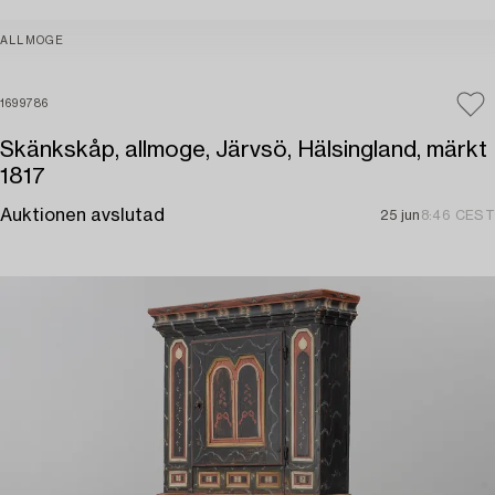
ALLMOGE
1699786
Skänkskåp, allmoge, Järvsö, Hälsingland, märkt
1817
Auktionen avslutad
25 jun
8:46 CEST