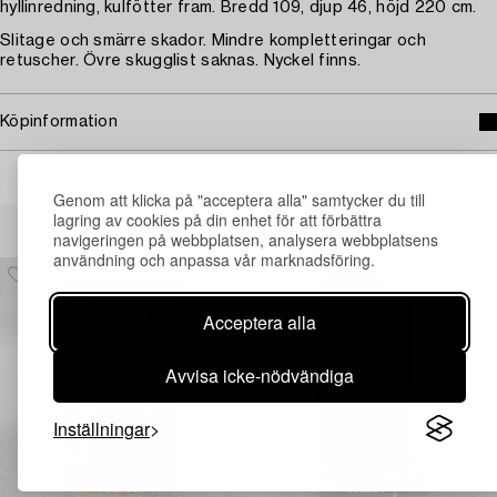
hyllinredning, kulfötter fram. Bredd 109, djup 46, höjd 220 cm.
Slitage och smärre skador. Mindre kompletteringar och
retuscher. Övre skugglist saknas. Nyckel finns.
Köpinformation
Genom att klicka på "acceptera alla" samtycker du till
Andra har även tittat på
lagring av cookies på din enhet för att förbättra
navigeringen på webbplatsen, analysera webbplatsens
användning och anpassa vår marknadsföring.
Acceptera alla
Avvisa icke-nödvändiga
Inställningar