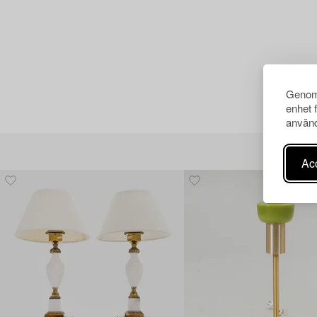
Genom 
enhet 
använd
Acc