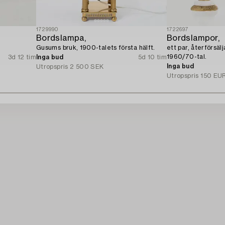
1729990
1722697
Bordslampa,
Bordslampor,
Gusums bruk, 1900-talets första hälft.
ett par, återförsä
1960/70-tal.
3d 12 tim
Inga bud
5d 10 tim
Inga bud
Utropspris
2 500 SEK
Utropspris
150 EU