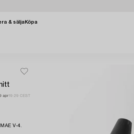
ra & sälja
Köpa
itt
9 apr
19:29 CEST
 MAE V-4.