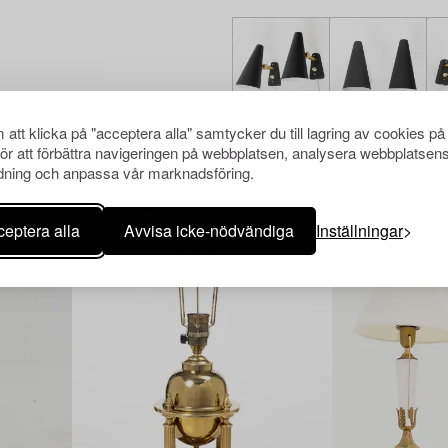
att klicka på "acceptera alla" samtycker du till lagring av cookies på
för att förbättra navigeringen på webbplatsen, analysera webbplatsen
ning och anpassa vår marknadsföring.
Andra har även tittat på
eptera alla
Avvisa icke-nödvändiga
Inställningar