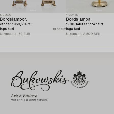
1722696
1730455
Bordslampor,
Bordslampa,
ett par, 1960/70-tal.
1900-talets andra hälft.
Inga bud
1d 13 tim
Inga bud
Utropspris
150 EUR
Utropspris
2 500 SEK