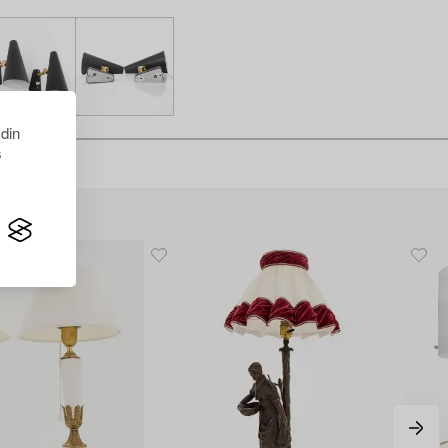
 din
s