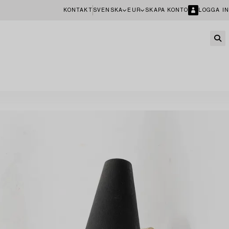
KONTAKT
SVENSKA
EUR
SKAPA KONTO
LOGGA IN