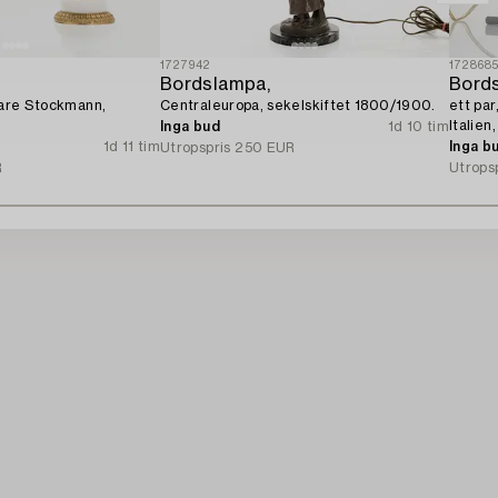
1727942
172868
Bordslampa,
Bords
ljare Stockmann,
Centraleuropa, sekelskiftet 1800/1900.
ett par
Italien
Inga bud
1d 10 tim
1d 11 tim
Inga b
Utropspris
250 EUR
R
Utrops