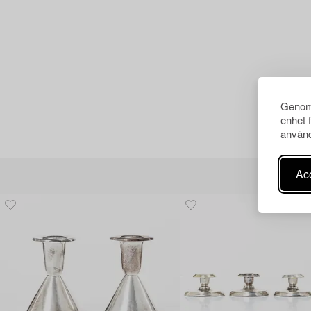
Genom 
enhet 
använd
Acc