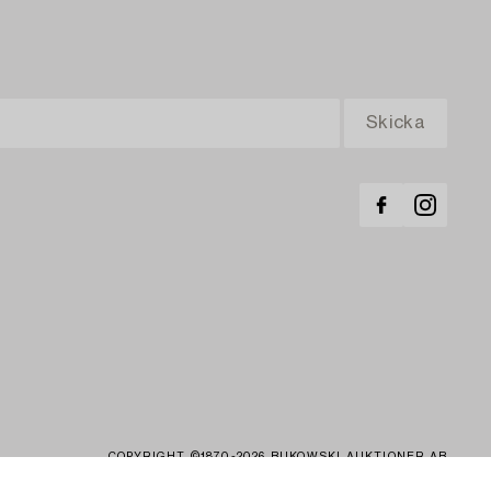
COPYRIGHT ©1870-2026 BUKOWSKI AUKTIONER AB