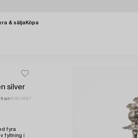
ra & sälja
Köpa
n silver
9 jun
15:55 CEST
ed fyra
 fyllning i