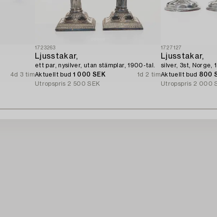
1723263
1727127
Ljusstakar,
Ljusstakar,
ett par, nysilver, utan stämplar, 1900-tal.
silver, 3st, Norge, 
4d 3 tim
Aktuellt bud
1 000 SEK
1d 2 tim
Aktuellt bud
800 
Utropspris
2 500 SEK
Utropspris
2 000 