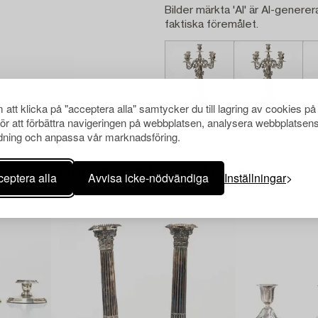
Bilder märkta 'AI' är AI-generer
faktiska föremålet.
att klicka på "acceptera alla" samtycker du till lagring av cookies på
för att förbättra navigeringen på webbplatsen, analysera webbplatsen
ning och anpassa vår marknadsföring.
Andra har även tittat på
eptera alla
Avvisa icke-nödvändiga
Inställningar