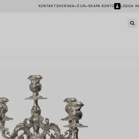
KONTAKT
SVENSKA
EUR
SKAPA KONTO
LOGGA IN