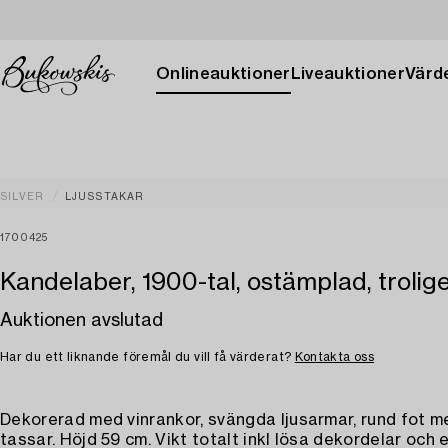
Onlineauktioner
Liveauktioner
Värde
SILVER
LJUSSTAKAR
1700425
Kandelaber, 1900-tal, ostämplad, trolige
Auktionen avslutad
Har du ett liknande föremål du vill få värderat?
Kontakta oss
Dekorerad med vinrankor, svängda ljusarmar, rund fot m
tassar. Höjd 59 cm. Vikt totalt inkl lösa dekordelar och ev