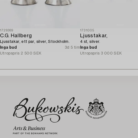
1729369
1731005
C.G. Hallberg
Ljusstakar,
Ljusstakar, ett par, silver, Stockholm.
4 st, silver.
Inga bud
3d 5 tim
Inga bud
Utropspris
2 500 SEK
Utropspris
3 000 SEK