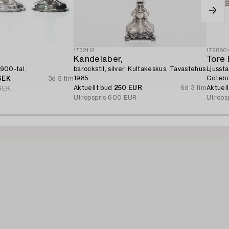
1732112
172880
Kandelaber,
Tore 
1900-tal.
barockstil, silver, Kultakeskus, Tavastehus
Ljussta
1985.
Götebo
SEK
3d 5 tim
Aktuellt bud
250 EUR
6d 3 tim
Aktuel
SEK
Utropspris
600 EUR
Utrops