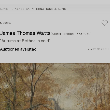
KONST
KLASSISK INTERNATIONELL KONST
1700562
James Thomas Watts
(Storbritannien, 1853-1930)
"Autumn at Bethos in cold"
Auktionen avslutad
5 apr
21:31 CEST