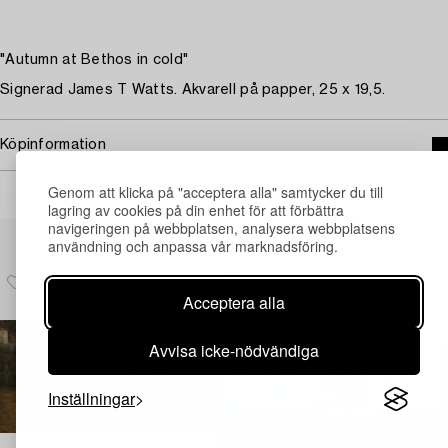
"Autumn at Bethos in cold"
Signerad James T Watts. Akvarell på papper, 25 x 19,5.
Köpinformation
Genom att klicka på "acceptera alla" samtycker du till
lagring av cookies på din enhet för att förbättra
navigeringen på webbplatsen, analysera webbplatsens
Andra har även tittat på
användning och anpassa vår marknadsföring.
Acceptera alla
Avvisa icke-nödvändiga
Inställningar