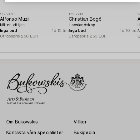
1725070
1728830
1
Alfonso Muzii
Christian Bogö
A
Näten vittjas.
Havslandskap.
H
Inga bud
4d 13 tim
Inga bud
4d 10 tim
A
Utropspris
250 EUR
Utropspris
250 EUR
U
Om Bukowskis
Villkor
Kontakta våra specialister
Bukipedia