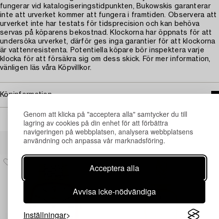
fungerar vid katalogiseringstidpunkten, Bukowskis garanterar
inte att urverket kommer att fungera i framtiden. Observera att
urverket inte har testats för tidsprecision och kan behöva
servas på köparens bekostnad. Klockorna har öppnats för att
undersöka urverket, därför ges inga garantier för att klockorna
är vattenresistenta. Potentiella köpare bör inspektera varje
klocka för att försäkra sig om dess skick. För mer information,
vänligen läs våra Köpvillkor.
Köpinformation
Genom att klicka på "acceptera alla" samtycker du till
lagring av cookies på din enhet för att förbättra
navigeringen på webbplatsen, analysera webbplatsens
Andra har även tittat på
användning och anpassa vår marknadsföring.
Acceptera alla
Avvisa icke-nödvändiga
Inställningar