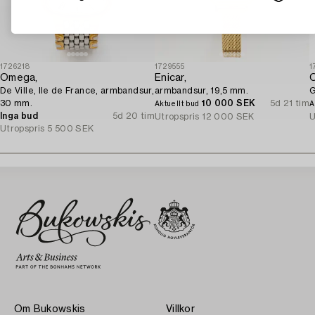
1726218
1729555
1
Omega,
Enicar,
De Ville, Ile de France, armbandsur,
armbandsur, 19,5 mm.
G
30 mm.
10 000 SEK
5d 21 tim
Aktuellt bud
A
Inga bud
5d 20 tim
Utropspris
12 000 SEK
U
Utropspris
5 500 SEK
Om Bukowskis
Villkor