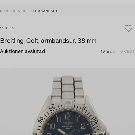
KLOCKOR & UR
ARMBANDSUR
1700955
Breitling, Colt, armbandsur, 38 mm
Auktionen avslutad
19 maj
21:40 CEST