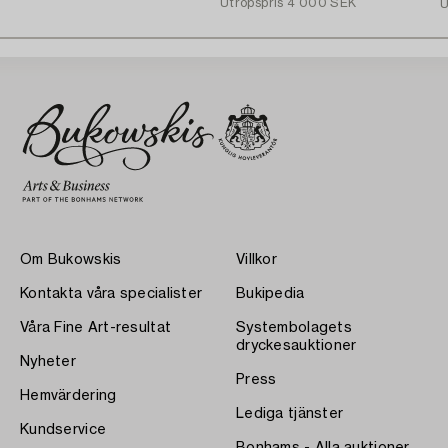
Utropspris
4 000 SEK
U
Om Bukowskis
Villkor
Kontakta våra specialister
Bukipedia
Våra Fine Art-resultat
Systembolagets
dryckesauktioner
Nyheter
Press
Hemvärdering
Lediga tjänster
Kundservice