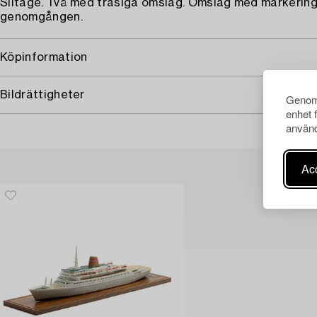
Slitage. Två med trasiga omslag. Omslag med markeringa
genomgången.
Köpinformation
Bildrättigheter
Genom 
enhet 
använd
Acc