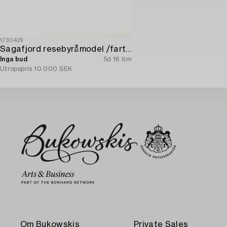
1730429
Sagafjord resebyråmodel /fartygsmodel.
Inga bud
5d 16 tim
Utropspris
10 000 SEK
Om Bukowskis
Private Sales