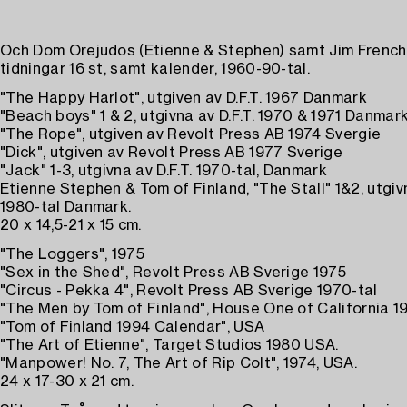
Och Dom Orejudos (Etienne & Stephen) samt Jim French (
tidningar 16 st, samt kalender, 1960-90-tal.
"The Happy Harlot", utgiven av D.F.T. 1967 Danmark
"Beach boys" 1 & 2, utgivna av D.F.T. 1970 & 1971 Danmar
"The Rope", utgiven av Revolt Press AB 1974 Svergie
"Dick", utgiven av Revolt Press AB 1977 Sverige
"Jack" 1-3, utgivna av D.F.T. 1970-tal, Danmark
Etienne Stephen & Tom of Finland, "The Stall" 1&2, utgi
1980-tal Danmark.
20 x 14,5-21 x 15 cm.
"The Loggers", 1975
"Sex in the Shed", Revolt Press AB Sverige 1975
"Circus - Pekka 4", Revolt Press AB Sverige 1970-tal
"The Men by Tom of Finland", House One of California 
"Tom of Finland 1994 Calendar", USA
"The Art of Etienne", Target Studios 1980 USA.
"Manpower! No. 7, The Art of Rip Colt", 1974, USA.
24 x 17-30 x 21 cm.