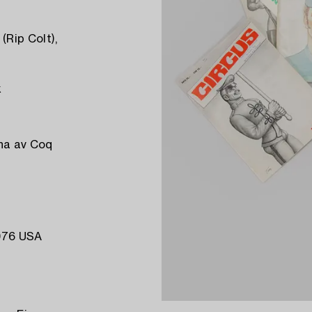
Rip Colt),
k
vna av Coq
1976 USA