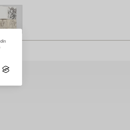
 din
s