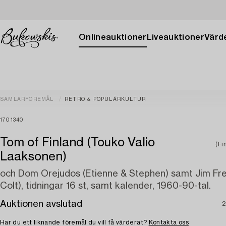
Onlineauktioner
Liveauktioner
Värde
SAMLARFÖREMÅL
RETRO & POPULÄRKULTUR
1701340
Tom of Finland (Touko Valio
(Fi
Laaksonen)
och Dom Orejudos (Etienne & Stephen) samt Jim Fre
Colt), tidningar 16 st, samt kalender, 1960-90-tal.
Auktionen avslutad
2
Har du ett liknande föremål du vill få värderat?
Kontakta oss