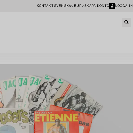
KONTAKT
SVENSKA
EUR
SKAPA KONTO
LOGGA IN