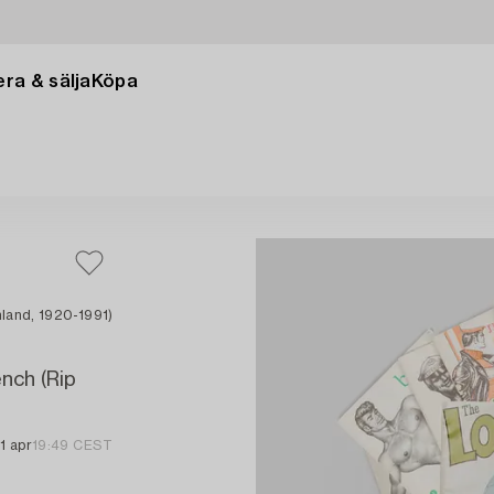
ra & sälja
Köpa
nland, 1920-1991)
nch (Rip
1 apr
19:49 CEST