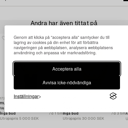
Andra har även tittat på
Genom att klicka på "acceptera alla" samtycker du till
lagring av cookies på din enhet för att förbättra
navigeringen på webbplatsen, analysera webbplatsens
användning och anpassa vår marknadsföring.
Acceptera alla
Avvisa icke-nödvändiga
Inställningar
1729344
1730720
1
must de Cartier,
Zenith,
Vendôme, armbandsur, 24 mm.
28800, armbandsur, 33,5 mm.
G
Inga bud
7d 1 tim
Inga bud
7d 3 tim
A
Utropspris
5 000 SEK
Utropspris
30 000 SEK
U