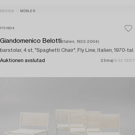
DESIGN
MÖBLER
1701804
Giandomenico Belotti
(Italien, 1922-2004)
barstolar, 4 st, "Spaghetti Chair", Fly Line, Italien, 1970-tal.
Auktionen avslutad
23 maj
16:52 CEST