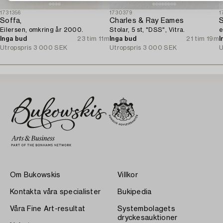
1731356
1730379
1
Soffa,
Charles & Ray Eames
S
Eilersen, omkring år 2000.
Stolar, 5 st, "DSS", Vitra.
e
Inga bud
23 tim 11m
Inga bud
21 tim 19m
I
Utropspris
3 000 SEK
Utropspris
3 000 SEK
U
Om Bukowskis
Villkor
Kontakta våra specialister
Bukipedia
Våra Fine Art-resultat
Systembolagets
dryckesauktioner