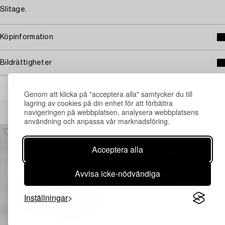
Slitage.
Köpinformation
Bildrättigheter
Genom att klicka på "acceptera alla" samtycker du till
lagring av cookies på din enhet för att förbättra
Andra har även tittat på
navigeringen på webbplatsen, analysera webbplatsens
användning och anpassa vår marknadsföring.
Acceptera alla
Avvisa icke-nödvändiga
Inställningar