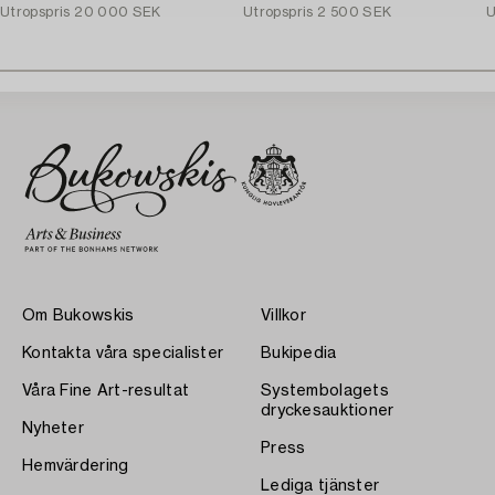
Utropspris
20 000 SEK
Utropspris
2 500 SEK
U
Om Bukowskis
Villkor
Kontakta våra specialister
Bukipedia
Våra Fine Art-resultat
Systembolagets
dryckesauktioner
Nyheter
Press
Hemvärdering
Lediga tjänster