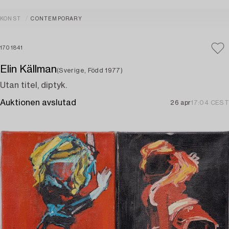
KONST
CONTEMPORARY
1701841
Elin Källman
(Sverige, Född 1977)
Utan titel, diptyk.
Auktionen avslutad
26 apr
17:04 CEST