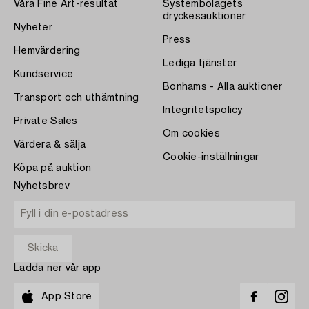
Våra Fine Art-resultat
Systembolagets
dryckesauktioner
Nyheter
Press
Hemvärdering
Lediga tjänster
Kundservice
Bonhams - Alla auktioner
Transport och uthämtning
Integritetspolicy
Private Sales
Om cookies
Värdera & sälja
Cookie-inställningar
Köpa på auktion
Nyhetsbrev
Ladda ner vår app
App Store