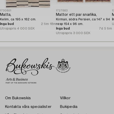
1730851
1727883
1
Matta,
Mattor ett par snarlika,
Kelim, ca 195 x 162 cm.
Kirman, södra Persien, ca 147 x 94
I
Inga bud
2 tim 18m
resp 154 x 96 cm.
U
Utropspris
4 000 SEK
Inga bud
7d 5 tim
Utropspris
3 000 SEK
Om Bukowskis
Villkor
Kontakta våra specialister
Bukipedia