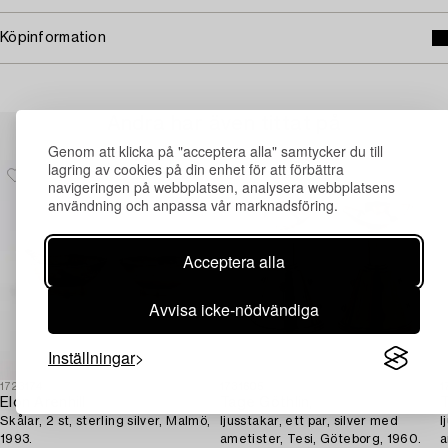
Köpinformation
Andra har även tittat på
Genom att klicka på "acceptera alla" samtycker du till
lagring av cookies på din enhet för att förbättra
navigeringen på webbplatsen, analysera webbplatsens
användning och anpassa vår marknadsföring.
Acceptera alla
Avvisa icke-nödvändiga
Inställningar
1723174
1731605
1
Elon Arenhill
Tage Göthlin,
T
Skålar, 2 st, sterling silver, Malmö,
ljusstakar, ett par, silver med
l
1993.
ametister, Tesi, Göteborg, 1960.
a