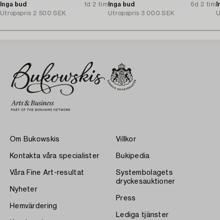
Inga bud
1d 2 tim
Inga bud
6d 2 tim
I
Utropspris
2 500 SEK
Utropspris
3 000 SEK
U
Om Bukowskis
Villkor
Kontakta våra specialister
Bukipedia
Våra Fine Art-resultat
Systembolagets
dryckesauktioner
Nyheter
Press
Hemvärdering
Lediga tjänster