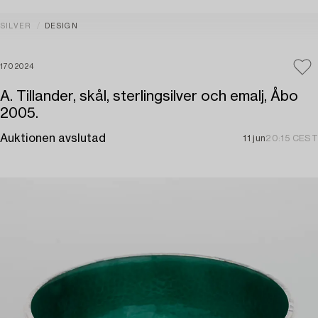
SILVER
DESIGN
1702024
A. Tillander, skål, sterlingsilver och emalj, Åbo
2005.
Auktionen avslutad
11 jun
20:15 CEST