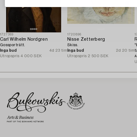
1727369
1720896
1
Carl Wilhelm Nordgren
Nisse Zetterberg
Gossporträtt.
Skiss.
"
Inga bud
4d 23 tim
Inga bud
2d 20 tim
t
Utropspris
4 000 SEK
Utropspris
2 500 SEK
(
A
U