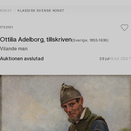
KONST
KLASSISK SVENSK KONST
1702101
Ottilia Adelborg, tillskriven
(Sverige, 1855-1936)
Vilande man
Auktionen avslutad
29 jul
16:42 CEST