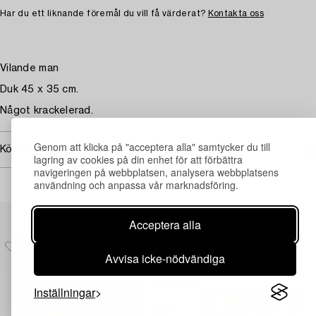
Har du ett liknande föremål du vill få värderat?
Kontakta oss
Vilande man
Duk 45 x 35 cm.
Något krackelerad.
Genom att klicka på "acceptera alla" samtycker du till
Köpinformation
lagring av cookies på din enhet för att förbättra
navigeringen på webbplatsen, analysera webbplatsens
användning och anpassa vår marknadsföring.
Andra har även tittat på
Acceptera alla
Avvisa icke-nödvändiga
Inställningar