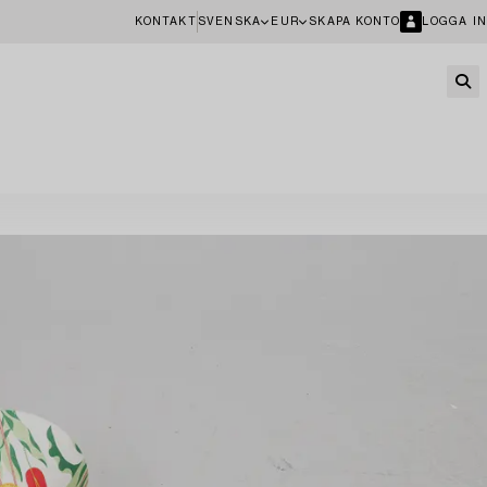
KONTAKT
SVENSKA
EUR
SKAPA KONTO
LOGGA IN