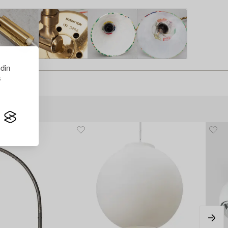
 din
s