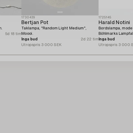
1730439
1725145
Bertjan Pot
Harald Notini
n.
Taklampa, "Random Light Medium",
Bordslampa, model
Moooi.
Böhlmarks Lampfab
5d 18 tim
tal.
Inga bud
2d 22 tim
Inga bud
Utropspris
3 000 SEK
Utropspris
3 000 