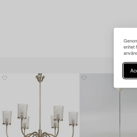
Genom 
enhet 
använd
Acc