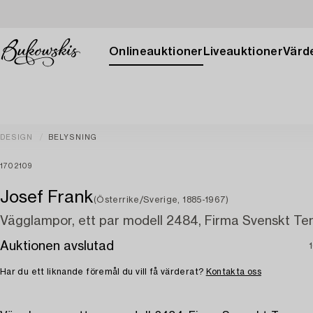
Onlineauktioner
Liveauktioner
Värde
DESIGN
BELYSNING
1702109
Josef Frank
(Österrike/Sverige, 1885-1967)
Vägglampor, ett par modell 2484, Firma Svenskt Te
Auktionen avslutad
Har du ett liknande föremål du vill få värderat?
Kontakta oss