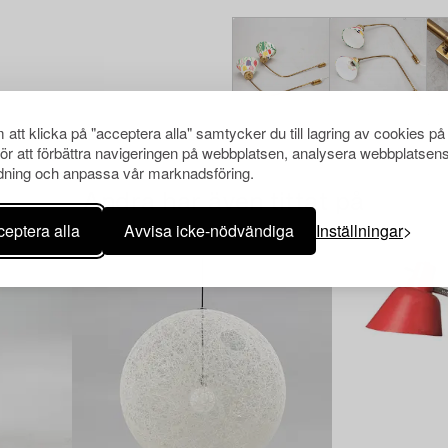
att klicka på "acceptera alla" samtycker du till lagring av cookies på
för att förbättra navigeringen på webbplatsen, analysera webbplatsen
ning och anpassa vår marknadsföring.
Andra har även tittat på
eptera alla
Avvisa icke-nödvändiga
Inställningar