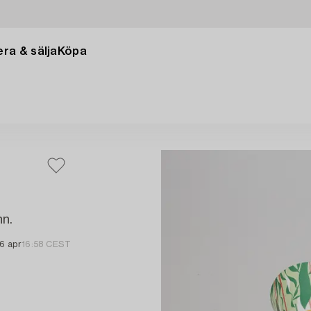
ra & sälja
Köpa
nn.
16 apr
16:58 CEST