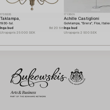
1708535
1713805
Taklampa,
Achille Castiglioni
1930-tal.
Golvlampa, "Brera", Flos, Italie
Inga bud
8d 20 tim
Inga bud
Utropspris
25 000 SEK
Utropspris
2 500 SEK