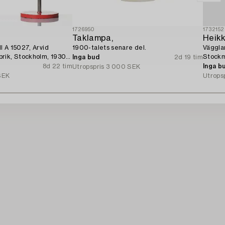
1726950
1732152
Taklampa,
Heikk
l A 15027, Arvid
1900-talets senare del.
Väggla
rik, Stockholm, 1930-
Stockm
Inga bud
2d 19 tim
8d 22 tim
Inga b
Utropspris
3 000 SEK
SEK
Utrops