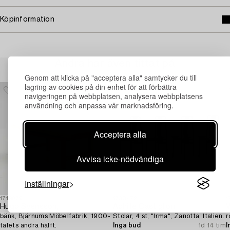
Köpinformation
Andra har även tittat på
Genom att klicka på "acceptera alla" samtycker du till
lagring av cookies på din enhet för att förbättra
navigeringen på webbplatsen, analysera webbplatsens
användning och anpassa vår marknadsföring.
Acceptera alla
Avvisa icke-nödvändiga
Inställningar
1719879
1730472
1
Hugo Svensson,
Achille Castiglioni
V
bänk, Bjärnums Möbelfabrik, 1900-
Stolar, 4 st, "Irma", Zanotta, Italien.
r
talets andra hälft.
Inga bud
1d 14 tim
I