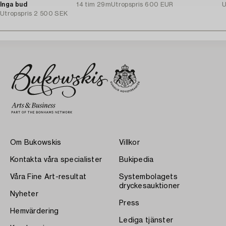
Inga bud
14 tim 29m
Utropspris
600 EUR
U
Utropspris
2 500 SEK
Om Bukowskis
Villkor
Kontakta våra specialister
Bukipedia
Våra Fine Art-resultat
Systembolagets
dryckesauktioner
Nyheter
Press
Hemvärdering
Lediga tjänster