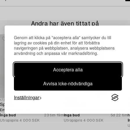
Andra har även tittat på
Genom att klicka på "acceptera alla" samtycker du till
lagring av cookies på din enhet för att förbättra
navigeringen på webbplatsen, analysera webbplatsens
användning och anpassa vår marknadsföring.
Acceptera alla
Avvisa icke-nödvändiga
Inställningar
1731147
1732328
1
Spegel,
Golvspegel,
S
Empire, 1800-tal.
Karl Johan,1800-talets andra hälft.
S
Inga bud
23 tim 19m
Inga bud
5d 22 tim
h
Utropspris
4 000 SEK
Utropspris
4 000 SEK
I
U