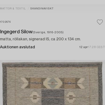
MATTOR & TEXTIL
SKANDINAVISKT
1702676
Ingegerd Silow
(Sverige, 1916-2005)
matta, röllakan, signerad IS, ca 200 x 134 cm.
Auktionen avslutad
12 apr
17:28 CEST