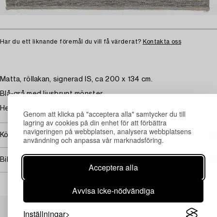
Har du ett liknande föremål du vill få värderat?
Kontakta oss
Matta, röllakan, signerad IS, ca 200 x 134 cm.
Blå-grå med ljusbrunt mönster.
Helhetsintrycket är gott. Smärre fläckar.
Genom att klicka på "acceptera alla" samtycker du till
lagring av cookies på din enhet för att förbättra
navigeringen på webbplatsen, analysera webbplatsens
Köpinformation
användning och anpassa vår marknadsföring.
Bildrättigheter
Acceptera alla
Avvisa icke-nödvändiga
Andra har även tittat på
Inställningar