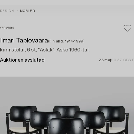
DESIGN
MÖBLER
1702894
Ilmari Tapiovaara
(Finland, 1914-1999)
karmstolar, 6 st, "Aslak", Asko 1960-tal.
Auktionen avslutad
25 maj
20:37 CEST