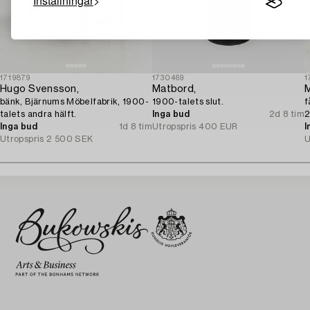
Inställningar
1719879
1730469
1
Hugo Svensson,
Matbord,
M
bänk, Bjärnums Möbelfabrik, 1900-
1900-talets slut.
f
talets andra hälft.
Inga bud
2d 8 tim
2
Inga bud
1d 8 tim
Utropspris
400 EUR
I
Utropspris
2 500 SEK
U