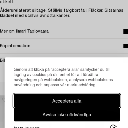
etikett.
Åldersrelaterat slitage. Ställvis färgbortfall. Fläckar. Sitsarnas
klädsel med ställvis avnötta kanter.
Mer om Ilmari Tapiovaara
Köpinformation
Bildrättigheter
Genom att klicka på "acceptera alla" samtycker du till
lagring av cookies på din enhet för att förbättra
navigeringen på webbplatsen, analysera webbplatsens
användning och anpassa vår marknadsföring.
Andra har även tittat på
Acceptera alla
Avvisa icke-nödvändiga