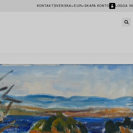
KONTAKT
SVENSKA
EUR
SKAPA KONTO
LOGGA IN