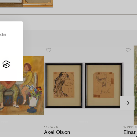
 din
s
1728776
172880
Axel Olson
Einar