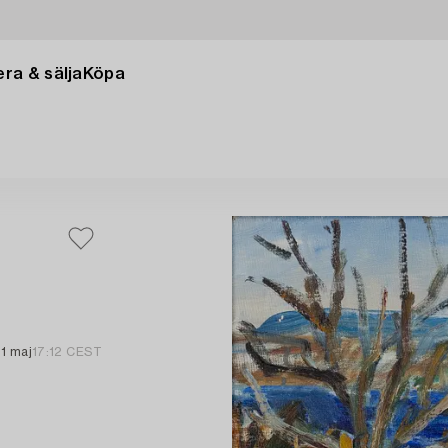
ra & sälja
Köpa
1 maj
17:12 CEST