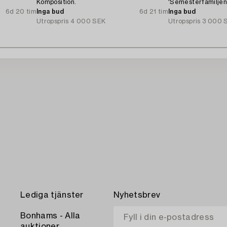
Komposition.
'Semesterfamiljen
6d 20 tim
Inga bud
6d 21 tim
Inga bud
Utropspris
4 000 SEK
Utropspris
3 000 
Lediga tjänster
Nyhetsbrev
Bonhams - Alla
auktioner