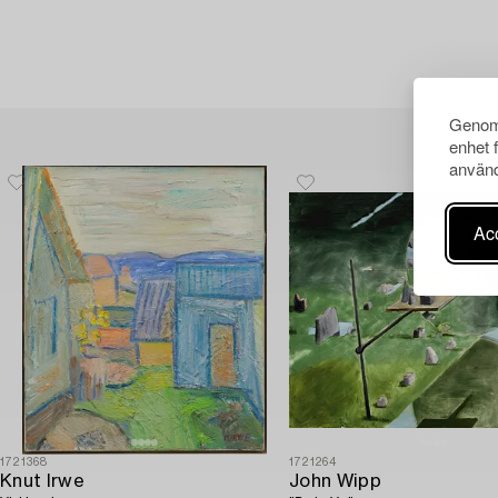
Genom 
enhet 
använd
Acc
1721368
1721264
Knut Irwe
John Wipp