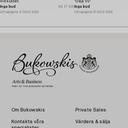
Vid kusten.
"Deja Vu".
Inga bud
4d 17 tim
Inga bud
Utropspris
4 000 SEK
Utropspris
8 000 SEK
Om Bukowskis
Private Sales
Kontakta våra
Värdera & sälja
specialister