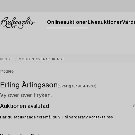
Onlineauktioner
Liveauktioner
Värde
KONST
MODERN SVENSK KONST
1702998
Erling Ärlingsson
(Sverige, 1904-1983)
Vy över över Fryken.
Auktionen avslutad
2
Har du ett liknande föremål du vill få värderat?
Kontakta oss