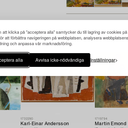
Andra har även tittat på
att klicka på "acceptera alla" samtycker du till lagring av cookies på
för att förbättra navigeringen på webbplatsen, analysera webbplatsen
ning och anpassa vår marknadsföring.
eptera alla
Avvisa icke-nödvändiga
Inställningar
1732290
1719794
Karl-Einar Andersson
Martin Emond