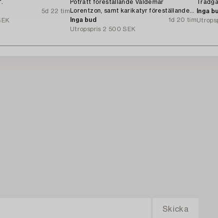
'.
Poträtt föreställande Valdemar
Trädgå
Lorentzon, samt karikatyr föreställande
5d 22 tim
Inga b
Kamrer Ingvarsson.
Inga bud
1d 20 tim
SEK
Utrops
Utropspris
2 500 SEK